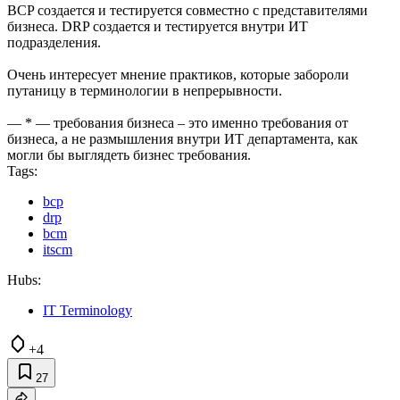
BCP создается и тестируется совместно с представителями
бизнеса. DRP создается и тестируется внутри ИТ
подразделения.
Очень интересует мнение практиков, которые забороли
путаницу в терминологии в непрерывности.
— * — требования бизнеса – это именно требования от
бизнеса, а не размышления внутри ИТ департамента, как
могли бы выглядеть бизнес требования.​
Tags:
bcp
drp
bcm
itscm
Hubs:
IT Terminology
+4
27