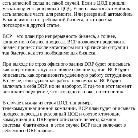
есть запасной склад на такой случай. Если в ЦОД пришли
маски-шоу, есть резервный ЦОД. Если сломался автомобиль –
есть запасные части для ремонта. Или резервный автомобиль.
В зависимости от требований бизнеса, о которых мы
поговорим в другой статье.
BCP – это план про непрерывность бизнеса, а точнее,
конкретного бизнес процесса. BCP позволяет продолжить
бизнес процесс после катастрофы или кризисной ситуации
так быстро, как это необходимо для бизнеса.
При выходе из строя офисного здания DRP будет описывать
как оперативно запустить новое офисное здание. BCP будет
описывать, как организовать удаленную работу сотрудников.
В случае, если удаленная работа невозможна, BCP будет
включать в себя DRP, но не наоборот. И где-то в этот момент
возникнет ощущение, что это одно и то же, но это не так.
В случае выхода из строя ЦОД, например,
телекоммуникационной компании, BCP план будет описывать
процесс переезда в резервный ЦОД и соответствующие
коммуникации. DRP будет описывать переезд каждой
системы. Фактически, в этом случае BCP план включает в
себя много DRP планов.