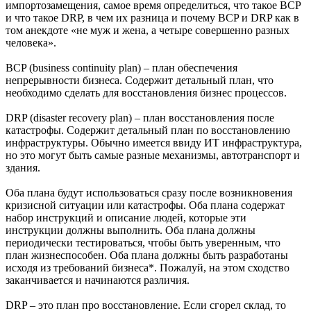
импортозамещения, самое время определиться, что такое BCP
и что такое DRP, в чем их разница и почему BCP и DRP как в
том анекдоте «не муж и жена, а четыре совершенно разных
человека».
BCP (business continuity plan) – план обеспечения
непрерывности бизнеса. Содержит детальный план, что
необходимо сделать для восстановления бизнес процессов.
DRP (disaster recovery plan) – план восстановления после
катастрофы. Содержит детальный план по восстановлению
инфраструктуры. Обычно имеется ввиду ИТ инфраструктура,
но это могут быть самые разные механизмы, автотранспорт и
здания.
Оба плана будут использоваться сразу после возникновения
кризисной ситуации или катастрофы. Оба плана содержат
набор инструкций и описание людей, которые эти
инструкции должны выполнить. Оба плана должны
периодически тестироваться, чтобы быть уверенным, что
план жизнеспособен. Оба плана должны быть разработаны
исходя из требований бизнеса*. Пожалуй, на этом сходство
заканчивается и начинаются различия.
DRP – это план про восстановление. Если сгорел склад, то