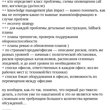
++ кто определяет класс проблемы, схемы оповещения call
tree, кого/когда (до/после)
++ knowledge management plan impact — важно понимать, как
мы не потеряем какие-то важные знания/информацию в
случае проблем
++ recovery strategy
+++ для каждой проблемы детальные инструкции, fallback
планы
++ планы тренингов, проверок поддержания
обороноспособности
++ планы ревью и обновления планов )
+ по странам/городам/офисам — описание рисков, опять же
разных уровней — начиная с политической обстановки,
рисков природных катаклизмов, расписания сезонных
эпидемий, и до asset уровня по необходимости
+ списки офисов, ответственных в каждом офисе, кол-во
рабочих мест (с техникой/без техники)
+ списки бэкап оборудования в офисах, возможность их
перемещения между офисами
ну вообщем, как-то так. понятно, что первый раз тяжело
делать, а потом уже по накатанной и это не является чем-то
сложным или требующим большого количества времени
обсуждений…