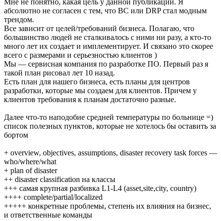
Мне не понятно, какая цель у данной публикации. Я
абсолютно не согласен с тем, что BC или DRP стал модным
трендом.
Все зависит от целей/требований бизнеса. Полагаю, что
большинство людей не сталкивалось с ними ни разу, а кто-то
много лет их создает и имплементирует. И связано это скорее
всего с размерами и серьезностью клиентов )
Мы — сервисная компания по разработке ПО. Первый раз я
такой план рисовал лет 10 назад.
Есть план для нашего бизнеса, есть планы для центров
разработки, которые мы создаем для клиентов. Причем у
клиентов требования к планам достаточно разные.
Далее что-то наподобие средней температуры по больнице =)
список полезных пунктов, которые не хотелось бы оставить за
бортом
+ overview, objectives, assumptions, disaster recovery task forces —
who/where/what
+ plan of disaster
++ disaster classification на классы
+++ самая крупная разбивка L1-L4 (asset,site,city, country)
++++ complete/partial/localized
+++++ конкретные проблемы, степень их влияния на бизнес,
и ответственные команды