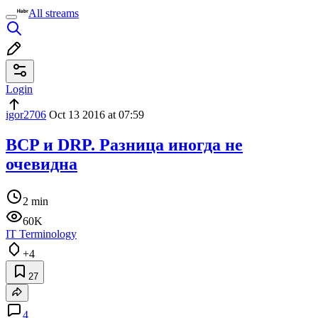
All streams
Login
igor2706
Oct 13 2016 at 07:59
BCP и DRP. Разница иногда не
очевидна
2 min
60K
IT Terminology
+4
27
4