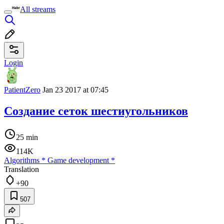
All streams
Login
PatientZero
Jan 23 2017 at 07:45
Создание сеток шестиугольников
25 min
114K
Algorithms
*
Game development
*
Translation
+90
507