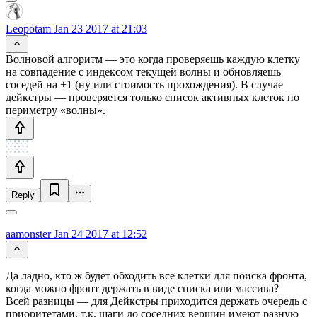
Leopotam
Jan 23 2017 at 21:03
Волновой алгоритм — это когда проверяешь каждую клетку
на совпадение с индексом текущей волны и обновляешь
соседей на +1 (ну или стоимость прохождения). В случае
дейкстры — проверяется только список активных клеток по
периметру «волны».
Reply
aamonster
Jan 24 2017 at 12:52
Да ладно, кто ж будет обходить все клетки для поиска фронта,
когда можно фронт держать в виде списка или массива?
Всей разницы — для Дейкстры приходится держать очередь с
приоритетами, т.к. шаги до соседних вершин имеют разную