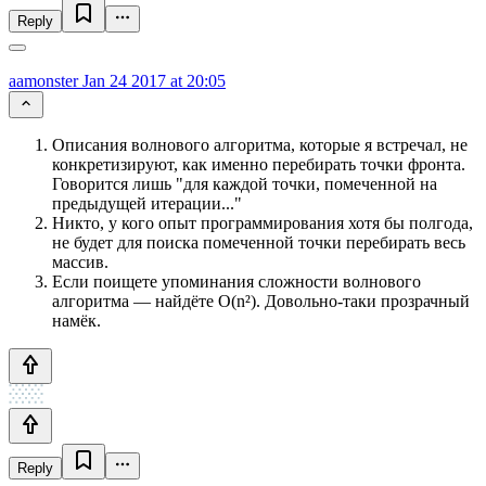
Reply
aamonster
Jan 24 2017 at 20:05
Описания волнового алгоритма, которые я встречал, не
конкретизируют, как именно перебирать точки фронта.
Говорится лишь "для каждой точки, помеченной на
предыдущей итерации..."
Никто, у кого опыт программирования хотя бы полгода,
не будет для поиска помеченной точки перебирать весь
массив.
Если поищете упоминания сложности волнового
алгоритма — найдёте O(n²). Довольно-таки прозрачный
намёк.
Reply