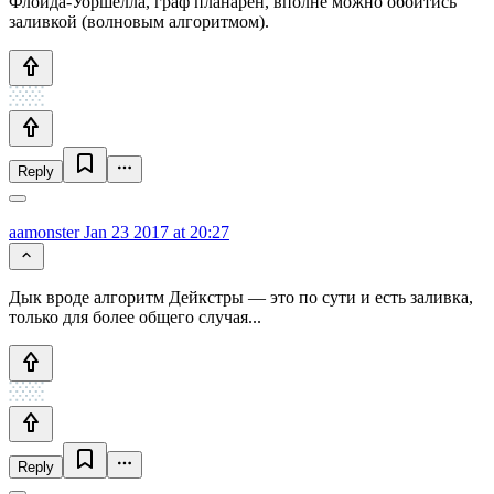
Флойда-Уоршелла, граф планарен, вполне можно обойтись
заливкой (волновым алгоритмом).
Reply
aamonster
Jan 23 2017 at 20:27
Дык вроде алгоритм Дейкстры — это по сути и есть заливка,
только для более общего случая...
Reply