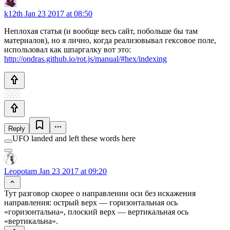
k12th
Jan 23 2017 at 08:50
Неплохая статья (и вообще весь сайт, побольше бы там
материалов), но я лично, когда реализовывал гексовое поле,
использовал как шпаргалку вот это:
http://ondras.github.io/rot.js/manual/#hex/indexing
Reply
UFO landed and left these words here
Leopotam
Jan 23 2017 at 09:20
Тут разговор скорее о направлении оси без искажения
направления: острый верх — горизонтальная ось
«горизонтальна», плоский верх — вертикальная ось
«вертикальна».