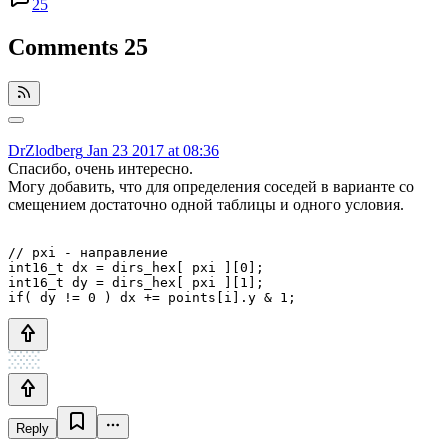
25
Comments
25
DrZlodberg
Jan 23 2017 at 08:36
Спасибо, очень интересно.
Могу добавить, что для определения соседей в варианте со
смещением достаточно одной таблицы и одного условия.
// pxi - направление

int16_t dx = dirs_hex[ pxi ][0];

int16_t dy = dirs_hex[ pxi ][1];

Reply