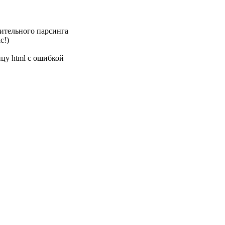
лительного парсинга
c!)
ицу html с ошибкой