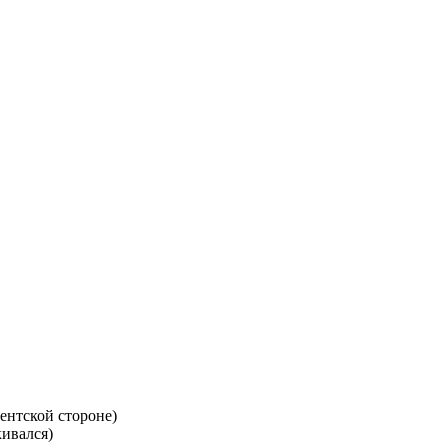
иентской стороне)
кивался)