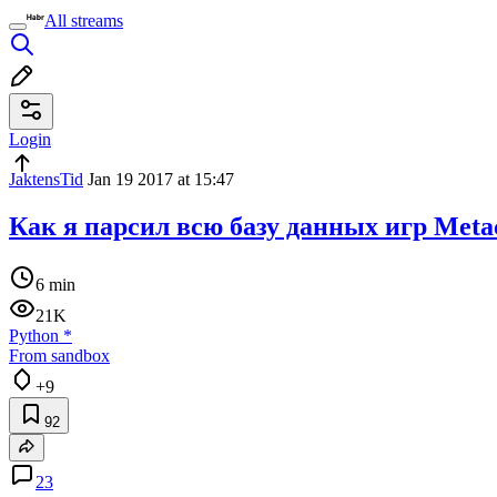
All streams
Login
JaktensTid
Jan 19 2017 at 15:47
Как я парсил всю базу данных игр Metac
6 min
21K
Python
*
From sandbox
+9
92
23