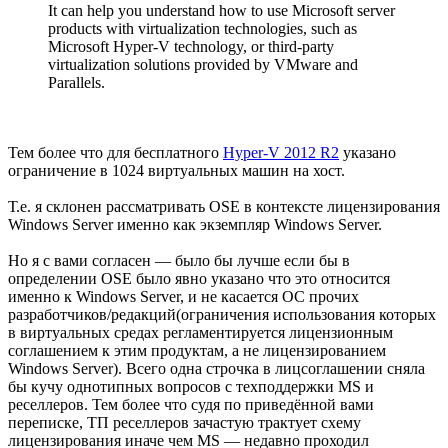
It can help you understand how to use Microsoft server
products with virtualization technologies, such as
Microsoft Hyper-V technology, or third-party
virtualization solutions provided by VMware and
Parallels.
Тем более что для бесплатного
Hyper-V 2012 R2
указано
ограничение в 1024 виртуальных машин на хост.
Т.е. я склонен рассматривать OSE в контексте лицензирования
Windows Server именно как экземпляр Windows Server.
Но я с вами согласен — было бы лучше если бы в
определении OSE было явно указано что это относится
именно к Windows Server, и не касается ОС прочих
разработчиков/редакций(ограничения использования которых
в виртуальных средах регламентируется лицензионным
соглашением к этим продуктам, а не лицензированием
Windows Server). Всего одна строчка в лицсоглашении сняла
бы кучу однотипных вопросов с техподдержки MS и
реселлеров. Тем более что судя по приведённой вами
переписке, ТП реселлеров зачастую трактует схему
лицензирования иначе чем MS — недавно проходил