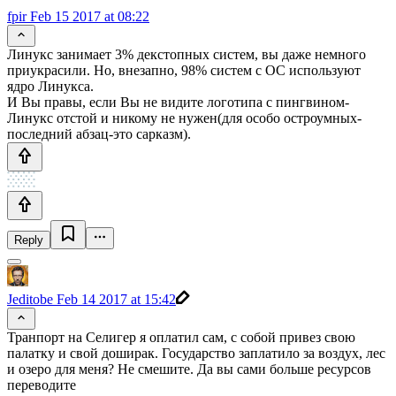
fpir
Feb 15 2017 at 08:22
Линукс занимает 3% декстопных систем, вы даже немного
приукрасили. Но, внезапно, 98% систем с ОС используют
ядро Линукса.
И Вы правы, если Вы не видите логотипа с пингвином-
Линукс отстой и никому не нужен(для особо остроумных-
последний абзац-это сарказм).
Reply
Jeditobe
Feb 14 2017 at 15:42
Транпорт на Селигер я оплатил сам, с собой привез свою
палатку и свой доширак. Государство заплатило за воздух, лес
и озеро для меня? Не смешите. Да вы сами больше ресурсов
переводите