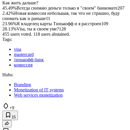
Как жить дальше?
45.49%
Всегда снимаю деньги только в "своем" банкомате
207
2.42%
Новая комиссия небольшая, так что не страшно, буду
снимать как и раньше
11
23.96%
Я владелец карты Тинькофф и я расстроен
109
28.13%
Visa, ты в своем уме?
128
455 users voted. 118 users abstained.
Tags:
visa
mastercard
тинькофф банк
комиссия
Hubs:
Branding
Monetization of IT systems
Web services monetization
+9
15