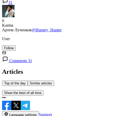
31
0
Karma
Артем Лученков
@Hungry_Hunter
User
Follow
Comments 31
Articles
Top of the day
Similar articles
Show the best of all time
Support
Language settings