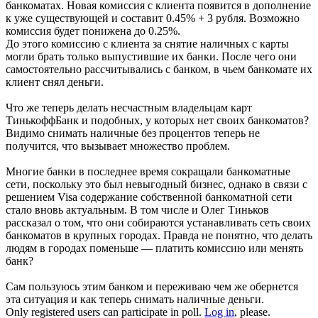
банкоматах. Новая комиссия с клиента появится в дополнение
к уже существующей и составит 0.45% + 3 рубля. Возможно
комиссия будет понижена до 0.25%.
До этого комиссию с клиента за снятие наличных с карты
могли брать только выпустившие их банки. После чего они
самостоятельно рассчитывались с банком, в чьем банкомате их
клиент снял деньги.
Что же теперь делать несчастным владельцам карт
ТинькоффБанк и подобных, у которых нет своих банкоматов?
Видимо снимать наличные без процентов теперь не
получится, что вызывает множество проблем.
Многие банки в последнее время сокращали банкоматные
сети, поскольку это был невыгодный бизнес, однако в связи с
решением Visa содержание собственной банкоматной сети
стало вновь актуальным. В том числе и Олег Тиньков
рассказал о том, что они собираются устанавливать сеть своих
банкоматов в крупных городах. Правда не понятно, что делать
людям в городах поменьше — платить комиссию или менять
банк?
Сам пользуюсь этим банком и переживаю чем же обернется
эта ситуация и как теперь снимать наличные деньги.
Only registered users can participate in poll.
Log in
, please.