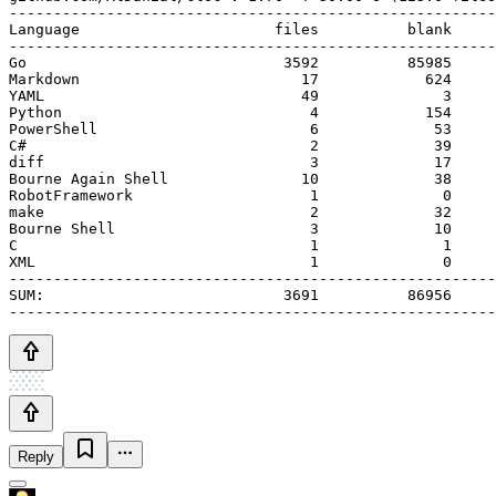
-------------------------------------------------------
Language                      files          blank     
-------------------------------------------------------
Go                             3592          85985     
Markdown                         17            624     
YAML                             49              3     
Python                            4            154     
PowerShell                        6             53     
C#                                2             39     
diff                              3             17     
Bourne Again Shell               10             38     
RobotFramework                    1              0     
make                              2             32     
Bourne Shell                      3             10     
C                                 1              1     
XML                               1              0     
-------------------------------------------------------
SUM:                           3691          86956     
-------------------------------------------------------
Reply