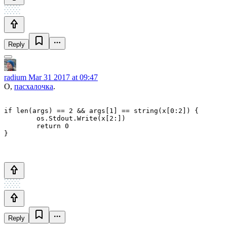
Reply
radium
Mar 31 2017 at 09:47
О,
пасхалочка
.
if len(args) == 2 && args[1] == string(x[0:2]) {

	os.Stdout.Write(x[2:])

	return 0

Reply