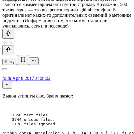
являются комментарием или пустой строкой. Возможно, 500
тысяч строк — это все репозитории с github.com/juju. В
оригинале нет каких-то дополнительных сведений о методике
подсчета. (Информация о том, что комментарии не
учитывались, есть и в переводе)
Reply
foldr
Apr 8 2017 at 08:02
Вывод утилиты cloc, бранч master:
    3850 text files.

    3744 unique files.                                 
     178 files ignored.

github.com/AlDanial/cloc v 1.70  T=30.00 s (123.0 files