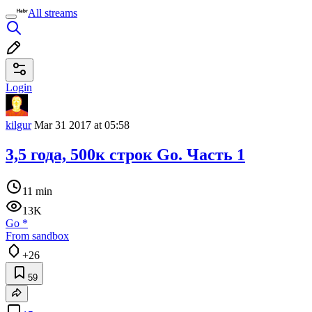
All streams
Login
kilgur
Mar 31 2017 at 05:58
3,5 года, 500к строк Go. Часть 1
11 min
13K
Go
*
From sandbox
+26
59