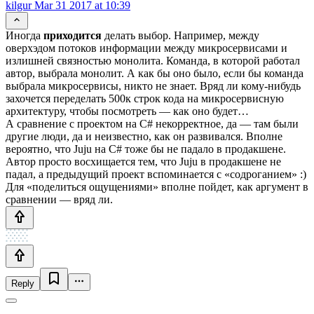
kilgur
Mar 31 2017 at 10:39
Иногда
приходится
делать выбор. Например, между
оверхэдом потоков информации между микросервисами и
излишней связностью монолита. Команда, в которой работал
автор, выбрала монолит. А как бы оно было, если бы команда
выбрала микросервисы, никто не знает. Вряд ли кому-нибудь
захочется переделать 500к строк кода на микросервисную
архитектуру, чтобы посмотреть — как оно будет…
А сравнение с проектом на C# некорректное, да — там были
другие люди, да и неизвестно, как он развивался. Вполне
вероятно, что Juju на C# тоже бы не падало в продакшене.
Автор просто восхищается тем, что Juju в продакшене не
падал, а предыдущий проект вспоминается с «содроганием» :)
Для «поделиться ощущениями» вполне пойдет, как аргумент в
сравнении — вряд ли.
Reply