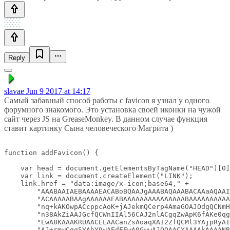
Reply
slavae
Jun 9 2017 at 14:17
Самый забавный способ работы с favicon я узнал у одного
форумного знакомого. Это установка своей иконки на чужой
сайт через JS на GreaseMonkey. В данном случае функция
ставит картинку Cына человеческого Магрита )
function addFavicon() {

    var head = document.getElementsByTagName("HEAD")[0]
    var link = document.createElement("LINK");

    link.href = "data:image/x-icon;base64," +

        "AAABAAIAEBAAAAEACABoBQAAJgAAABAQAAABACAAaAQAAI
        "ACAAAAABAAgAAAAAAEABAAAAAAAAAAAAAAABAAAAAAAAAA
        "nq+kAKOwpACcppcAoK+jAJekmQCerp4AmaGOAJOdgQCNmH
        "n38AkZiAAJGcfQCWnIIAl56CAJ2nlACgqZwApK6fAKe0qg
        "EwA8KAAAKRUAACELAACanZsAoaqXAI2ZfQCMl3YAjpRyAI
        "AJ+rmwCgq5YAhY9wAEdFEwA0GwwAJQQAACYAAAAkAAAANB