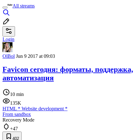
All streams
Login
OlBol
Jun 9 2017 at 09:03
Favicon сегодня: форматы, поддержка,
автоматизация
10 min
135K
HTML
*
Website development
*
From sandbox
Recovery Mode
+47
402