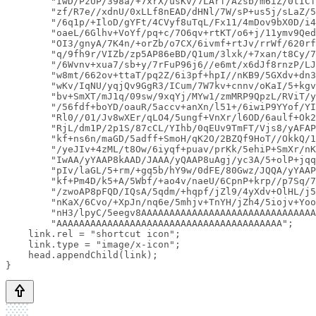
        "IwD/PzUP/398a/+7xrX/usKv/7LArf/Azsb/m6iZ/0tICf
        "zf/R7e//xdnU/0xLLf8nEAD/dHNl/7W/sP+us5j/sLaZ/5
        "/6q1p/+IloD/gYFt/4CVyf8uTqL/Fx11/4mDov9bX0D/i4
        "oaeL/6Glhv+VoYf/pq+c/7O6qv+rtKT/o6+j/11ymv9Qed
        "OI3/gnyA/7K4n/+orZb/o7CX/6ivmf+rtJv/rrWf/620rf
        "q/9fh9r/VIZb/zp5AP86eBD/Q1um/3lxk/+7xan/t8Cy/7
        "/6Wvnv+xua7/sb+y/7rFuP96j6//e6mt/x6dJf8rnzP/LJ
        "w8mt/662ov+ttaT/pq2Z/6i3pf+hpI//nKB9/5GXdv+dn3
        "wKv/IqNU/yqjQv9GgR3/ICum/7W7kv+cnnv/oKaI/5+kgv
        "bv+SmXT/mJ1q/09sw/9xqYj/MYw1/zmMRP9QpzL/RViT/y
        "/56fdf+boYD/oauR/5accv+anXn/l51+/6iwiP9YYof/YI
        "Rl0//01/Jv8wXEr/qLO4/5ungf+VnXr/l6OD/6aulf+Ok2
        "RjL/dm1P/2p1S/87cCL/YIhb/0qEUv9TmFT/Vjs8/yAFAP
        "kf+ns6n/maGD/5adff+SmoH/qK2O/2BZQf9HoT//OkkQ/1
        "/yeJIv+4zML/t8Ow/6iyqf+puav/prKk/5ehiP+SmXr/nK
        "IwAA/yYAAP8kAAD/JAAA/yQAAP8uAgj/yc3A/5+olP+jqq
        "pIv/laGL/5+rm/+gq5b/hY9w/0dFE/80Gwz/JQQA/yYAAP
        "kf+Pm4D/k5+A/5Wbf/+ao4v/naeU/6CpnP+krp//p7Sq/7
        "/zwoAP8pFQD/IQsA/5qdm/+hqpf/jZl9/4yXdv+OlHL/j5
        "nKaX/6Cvo/+XpJn/nq6e/5mhjv+TnYH/jZh4/5iojv+Yoo
        "nH3/lpyC/5eegv8AAAAAAAAAAAAAAAAAAAAAAAAAAAAAAA
        "AAAAAAAAAAAAAAAAAAAAAAAAAAAAAAAAAAAAAAAA";

    link.rel = "shortcut icon";

    link.type = "image/x-icon";

    head.appendChild(link);
