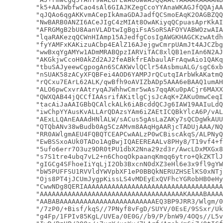
        "k5+AAJWbfwCao4sAl6GIAJKZegCcoYYAnaWKAGJfQQAjAA
        "qJQAo6qgAKKvmACepIkAmaGDAJadfQCSmoEAqK2OAGBZQQ
        "NwBARB0ANZI6ACeJIgC4zMIAt8OwAKiyqQCpuasAprKkAI
        "AFRGMgB2bU8AanVLADtwIgBgiFsASoRSAFOYVABWOzwAIA
        "lqaRAKezqQCWnHIAmp15AJedfgCosIgAWGKHAGCKzwAtdh
        "fyYAMFxKAKizuACbp4EAlZ16AJejgwCmrpUAmJt4AJCZbg
        "wwBxqYgAMYw1ADmMRABQpzIARViTAC8xlQB1enIAn6N2AJ
        "AKGkjwCcoH0AkZd2AJ2feABkfrEAbaulAFrAqwAio1QAKq
        "tbuSAJyeewCgpogAn6SCAKWvlQClr54AsbmuALG/sgC6xb
        "nSUAK58zACyXFQBFei4AOD6YAMPJrQCutqIArbWkAKatmQ
        "rQCxu7EArL62ALK/qwBfh9oAVIZbADp5AAA6eBAAQ1umAH
        "ALO6pwCxvrAAtryqAJWhhwCmr5wAs7qqAKu0pACjr6MAXX
        "QWXQAB44jQCCfIAAsrifAKitlgCjsJcAqK+ZAKu0mwCeqI
        "tacAiJaAAIGBbQCAlckALk6iABcddQCJg6IAW19AAIuLdQ
        "iwChpYYAusKvALLArQDAzsYAm6iZAEtICQBkYlcA6P/vAL
        "AExLLQAnEAAAdHNlALW/sACus5gAsLaZAKy7sQCDgWkAUU
        "QTQbANv38wBudb0Ag5CzAMvm8AAqHgAARjcTADUjAAA/NQ
        "RR0AWlgmAEU4FQBQTCEAPCwAALzP0wCBiscAkqS/ALPNyQ
        "EwBSSxoAUk0TADo1AgBwjIQAEEREAALv8PHy8/T19vf4+f
        "5ufo6err7O3uz9DR0tPU1dbX2Nna29zd3r/AwcLDxMXGx8
        "s7S1tre4ubq7vL2+n6ChoqOkpaanqKmqq6ytro+QkZKTlJ
        "gIGCg4SFhoeIiYqLjI2Ob3BxcnN0dXZ3eHl6e3x9fl9gYW
        "bW5PUFFSU1RVVldYWVpbXF1eP0BBQkNERUZHSElKS0xNTj
        "Ojs8PT4jJCUmJygpKissLS4vMDEyExQVFhcYGRobHB0eHy
        "CwwNDg8QERIAAAAAAAAAAAAAAAAAAAAAAAAAAAAAAAAAAA
        "AAAAAAAAAAAAAAAAAAAAAAAAAAAAAAAAAAAAKAAAABAAAA
        "AABABAAAAAAAAAAAAAAAAAAAAAAAAEQ3BP9JRR3/Wlgm/0
        "/7zP0/+Bisf/kqS//7PNyf8vFgD/SUYV/0EsE/9SSxr/Uk
        "g4Fp/1FPIv85KgL/UVEa/0E0G//b9/P/bnW9/4OQs//L5v