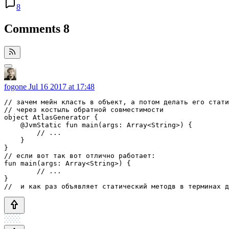
8
Comments
8
fogone
Jul 16 2017 at 17:48
// зачем мейн класть в объект, а потом делать его стати
// через костыль обратной совместимости

object AtlasGenerator {

    @JvmStatic fun main(args: Array<String>) {

        // ...

    }

}

// если вот так вот отлично работает:

fun main(args: Array<String>) {

        // ...

}
