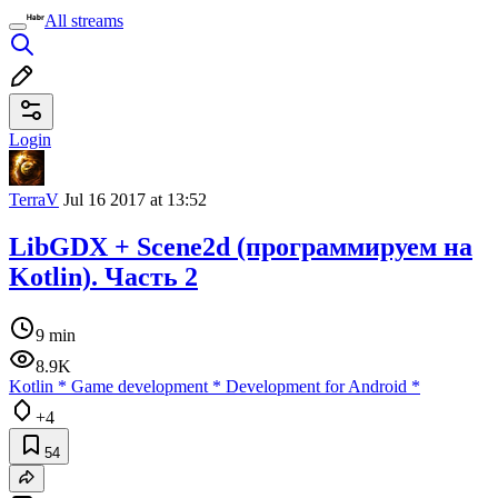
All streams
Login
TerraV
Jul 16 2017 at 13:52
LibGDX + Scene2d (программируем на
Kotlin). Часть 2
9 min
8.9K
Kotlin
*
Game development
*
Development for Android
*
+4
54