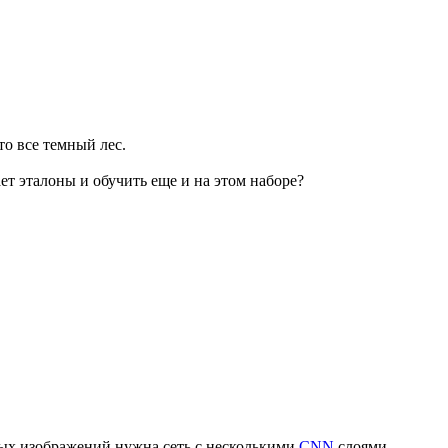
то все темный лес.
ает эталоны и обучить еще и на этом наборе?
ных изображений нужна сеть с несколькими
CNN
слоями.