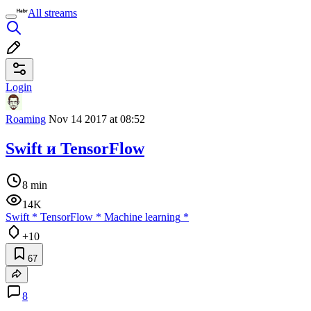
All streams
Login
Roaming
Nov 14 2017 at 08:52
Swift и TensorFlow
8 min
14K
Swift
*
TensorFlow
*
Machine learning
*
+10
67
8