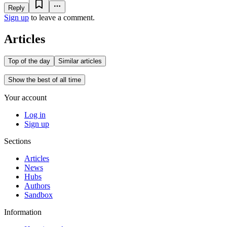
Reply
Sign up
to leave a comment.
Articles
Top of the day
Similar articles
Show the best of all time
Your account
Log in
Sign up
Sections
Articles
News
Hubs
Authors
Sandbox
Information