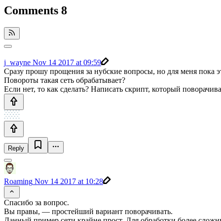
Comments
8
j_wayne
Nov 14 2017 at 09:59
Сразу прошу прощения за нубские вопросы, но для меня пока э
Повороты такая сеть обрабатывает?
Если нет, то как сделать? Написать скрипт, который поворачив
Reply
Roaming
Nov 14 2017 at 10:28
Спасибо за вопрос.
Вы правы, — простейший вариант поворачивать.
Данный пример сети крайне прост. Для обработки более слож