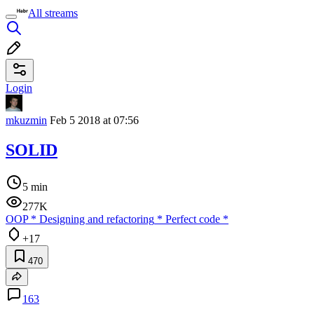
All streams
Login
mkuzmin
Feb 5 2018 at 07:56
SOLID
5 min
277K
ООP
*
Designing and refactoring
*
Perfect code
*
+17
470
163