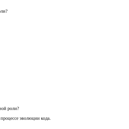
оли?
дной роли?
 процессе эволюции кода.