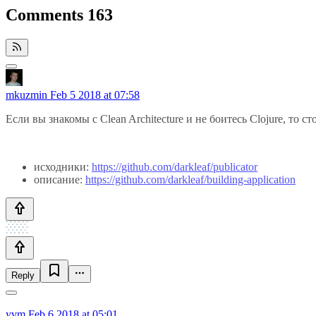
Comments
163
mkuzmin
Feb 5 2018 at 07:58
Если вы знакомы с Clean Architecture и не боитесь Clojure, то 
исходники:
https://github.com/darkleaf/publicator
описание:
https://github.com/darkleaf/building-application
Reply
yvm
Feb 6 2018 at 05:01