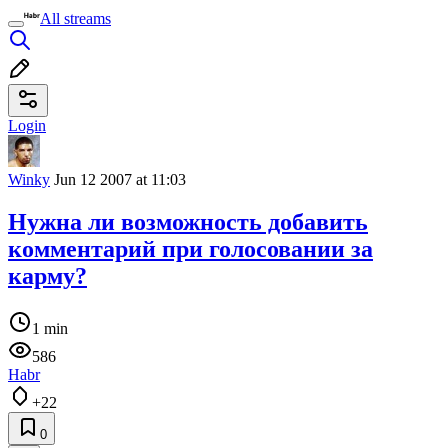
All streams
Login
Winky
Jun 12 2007 at 11:03
Нужна ли возможность добавить
комментарий при голосовании за
карму?
1 min
586
Habr
+22
0