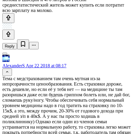
среднестатистический житель может купить если потратит
всю зарплату на молоко.
Reply
AlexanderS
Apr 22 2018 at 08:17
Тема с медстрахованием там очень мутная из-за
непрозрачности ценообразования. Есть страховки дороже,
есть дешевле, но если её у тебя нет — на медицине ты там
разоришься даже если будешь гриппом болеть или, не дай бог,
сломаешь руку/ногу. Чтобы обеспечивать себя нормальный
уровнем медицины надо в год тратить на страховку по 10-
15к$, а это, между прочим, 20-30% от годового дохода при
средней з/п в 40к$. А у нас ты просто ходишь в
поликлиннику) Однако если один из членов семьи
устраивается на нормальную работу, то страховка легко может
покрыть потребности всей семьи, т.к. работодатель там обязан