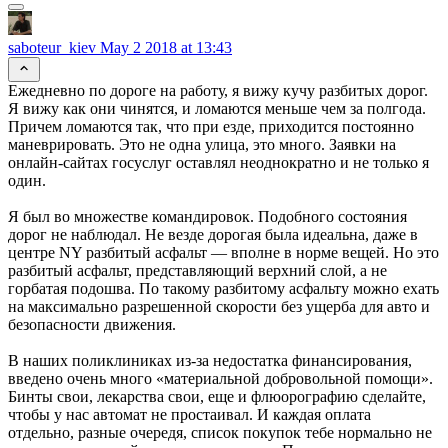
saboteur_kiev
May 2 2018 at 13:43
Ежедневно по дороге на работу, я вижу кучу разбитых дорог.
Я вижу как они чинятся, и ломаются меньше чем за полгода.
Причем ломаются так, что при езде, приходится постоянно
маневрировать. Это не одна улица, это много. Заявки на
онлайн-сайтах госуслуг оставлял неоднократно и не только я
один.
Я был во множестве командировок. Подобного состояния
дорог не наблюдал. Не везде дорогая была идеальна, даже в
центре NY разбитый асфальт — вполне в норме вещей. Но это
разбитый асфальт, представляющий верхний слой, а не
горбатая подошва. По такому разбитому асфальту можно ехать
на максимально разрешенной скорости без ущерба для авто и
безопасности движения.
В наших поликлиниках из-за недостатка финансирования,
введено очень много «материальной добровольной помощи».
Бинты свои, лекарства свои, еще и флюорографию сделайте,
чтобы у нас автомат не простаивал. И каждая оплата
отдельно, разные очередя, список покупок тебе нормально не