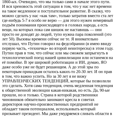
1860-ых. Очевидно, что мы только сами в начале этого пути.
И вся хреновость этой ситуации в том, что у нас нет времени
на такое медленное и поступательное развитие. В сказку, что
можно сделать у нас «как там», только затратив вместо ста лет
где-нибудь 5-7 я особо не верю — для этого нужен немеряный
подъём понимания происходящего в головах народа, а есть
вещи, на которых пока сам шишок не наставишь — они
просто не доходят до людей, тупо нужна пара поколений (это
лет 50). Вызовы времени сейчас не те. Я внимательно
отслушал, что Путин говорил на федсобрании (я имею ввиду
первую часть, «техничка» во второй неинтересна) в этом году.
Путин прав в том, что сейчас или мы сможем запрыгнуть в
технологический поезд нашей цивилизации или останемся на
её помойке. В эре широкой роботизации и ИИ, думаю, ЯО
даже особо уже не будет решающим. А до этой эры по
некоторым прикидкам осталось каких-то 20-30 лет. И он прав
в том, что важно успеть. Но за 30 лет я не вижу
УПРАВЛЕНЧЕСКИХ ТЕНДЕНЦИЙ, которые бы позволили
это сделать. Хотя сама тенденция, очень медленная тенденция
к общественной эволюции какая-никакая, но есть. Да, 90-ые
прошли, но и только. Страна в которой родственники
чиновников обязательно занимают кресла в советах
директоров научно-произвоственных предприятий не
обладает таким потенциалом, использовать который
призывает президент. Мы даже умудряемся сливать области в