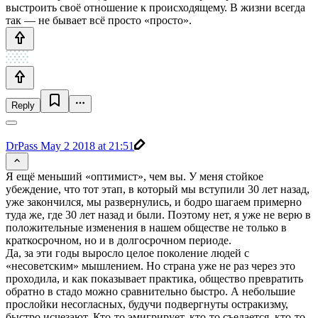
выстроить своё отношение к происходящему. В жизни всегда
так — не бывает всё просто «просто».
Reply
DrPass
May 2 2018 at 21:51
Я ещё меньший «оптимист», чем вы. У меня стойкое
убеждение, что тот этап, в который мы вступили 30 лет назад,
уже закончился, мы развернулись, и бодро шагаем примерно
туда же, где 30 лет назад и были. Поэтому нет, я уже не верю в
положительные изменения в нашем обществе не только в
краткосрочном, но и в долгосрочном периоде.
Да, за эти годы выросло целое поколение людей с
«несоветским» мышлением. Но страна уже не раз через это
проходила, и как показывает практика, общество превратить
обратно в стадо можно сравнительно быстро. А небольшие
прослойки несогласных, будучи подвергнуты остракизму,
быстро исчезают. Кто-то эмигрирует, кто-то съедается, кто-то