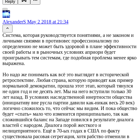
Reply
AlexanderS
May 2 2018 at 21:34
Система, которая руководствуется понятиями, а не законом и
личными связями в противовес профессионализму по
определению не может быть здоровой в плане эффективности
своей работы и в рыночных условиях априори будет
проигрывать тем системам, где подобная проблема менее ярко
выражена.
Но надо же понимать как всё это выглядит в исторической
ретроспективе. Любая страна, которую приводят как пример
нормальной демократии, прошла этот этап, который тянулся
не один год и не десять лет. Мы на него вступили только 30
лет назад. В условиях наследственной инертности общества
(инициативу вне русла партии давили как-никак весь 20 век)
логично сложилось то, что сейчас мы видим. И пока общество
будет «спать» мало что изменится принципиально, так как
сложившийся баланс на Западе повился в результате диалога
властей с народом. Диалога порой жесткого и
нелицеприятного. Ещё в 70-ых годах в США по факту
существовала расовая сегрегация, хотя рабство отменили в