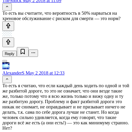
TheShock
May 2 2018 at 11:09
То есть вы считаете, что вероятность в 50% нарваться на
хреновое обслуживание с риском для смерти — это норм?
Reply
AlexanderS
May 2 2018 at 12:33
То есть я считаю, что если каждый день ходить по одной и той
же разбитой дороге, то это не означает, что они везде такие
же, только потому что я всю жизнь только и вижу одну и ту
же разбитую дорогу. Проблему и факт разбитой дороги это
никак не снимает, не оправдывает и не призывает ничего не
делать, т.к. сама по себе дорога лучше не станет. Но когда
человек сильно удивляется, когда ему говорят, что такие
дороги всё же есть (а они есть!) — это как минимуму странно.
Нет?