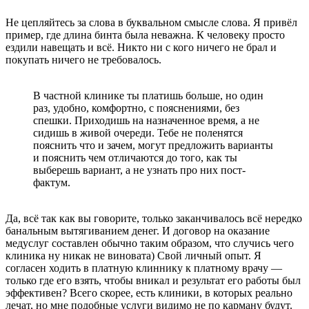
Не цепляйтесь за слова в буквальном смысле слова. Я привёл
пример, где длина бинта была неважна. К человеку просто
ездили навещать и всё. Никто ни с кого ничего не брал и
покупать ничего не требовалось.
В частной клинике ты платишь больше, но один
раз, удобно, комфортно, с пояснениями, без
спешки. Приходишь на назначенное время, а не
сидишь в живой очереди. Тебе не поленятся
пояснить что и зачем, могут предложить варианты
и пояснить чем отличаются до того, как ты
выберешь вариант, а не узнать про них пост-
фактум.
Да, всё так как вы говорите, только заканчивалось всё нередко
банальным вытягиванием денег. И договор на оказание
медуслуг составлен обычно таким образом, что случись чего
клиника ну никак не виновата) Свой личный опыт. Я
согласен ходить в платную клиннику к платному врачу —
только где его взять, чтобы вникал и результат его работы был
эффективен? Всего скорее, есть клиники, в которых реально
лечат, но мне подобные услуги видимо не по карману будут.