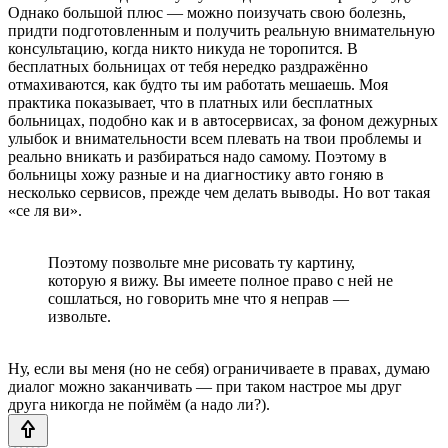
Однако большой плюс — можно поизучать свою болезнь,
придти подготовленным и получить реальную внимательную
консультацию, когда никто никуда не торопится. В
бесплатных больницах от тебя нередко раздражённо
отмахиваются, как будто ты им работать мешаешь. Моя
практика показывает, что в платных или бесплатных
больницах, подобно как и в автосервисах, за фоном дежурных
улыбок и внимательности всем плевать на твои проблемы и
реально вникать и разбираться надо самому. Поэтому в
больницы хожу разные и на диагностику авто гоняю в
несколько сервисов, прежде чем делать выводы. Но вот такая
«се ля ви».
Поэтому позвольте мне рисовать ту картину,
которую я вижу. Вы имеете полное право с ней не
сошлаться, но говорить мне что я неправ —
извольте.
Ну, если вы меня (но не себя) ограничиваете в правах, думаю
диалог можно заканчивать — при таком настрое мы друг
друга никогда не поймём (а надо ли?).