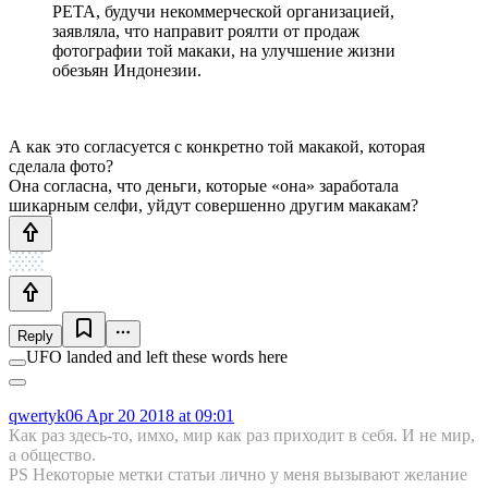
PETA, будучи некоммерческой организацией,
заявляла, что направит роялти от продаж
фотографии той макаки, на улучшение жизни
обезьян Индонезии.
А как это согласуется с конкретно той макакой, которая
сделала фото?
Она согласна, что деньги, которые «она» заработала
шикарным селфи, уйдут совершенно другим макакам?
Reply
UFO landed and left these words here
qwertyk06
Apr 20 2018 at 09:01
Как раз здесь-то, имхо, мир как раз приходит в себя. И не мир,
а общество.
PS Некоторые метки статьи лично у меня вызывают желание