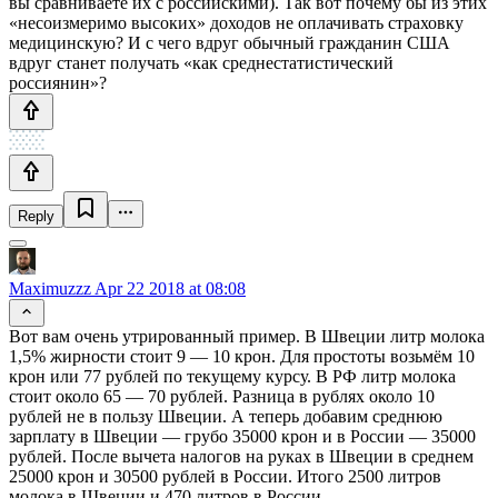
вы сравниваете их с российскими). Так вот почему бы из этих
«несоизмеримо высоких» доходов не оплачивать страховку
медицинскую? И с чего вдруг обычный гражданин США
вдруг станет получать «как среднестатистический
россиянин»?
Reply
Maximuzzz
Apr 22 2018 at 08:08
Вот вам очень утрированный пример. В Швеции литр молока
1,5% жирности стоит 9 — 10 крон. Для простоты возьмём 10
крон или 77 рублей по текущему курсу. В РФ литр молока
стоит около 65 — 70 рублей. Разница в рублях около 10
рублей не в пользу Швеции. А теперь добавим среднюю
зарплату в Швеции — грубо 35000 крон и в России — 35000
рублей. После вычета налогов на руках в Швеции в среднем
25000 крон и 30500 рублей в России. Итого 2500 литров
молока в Швеции и 470 литров в России