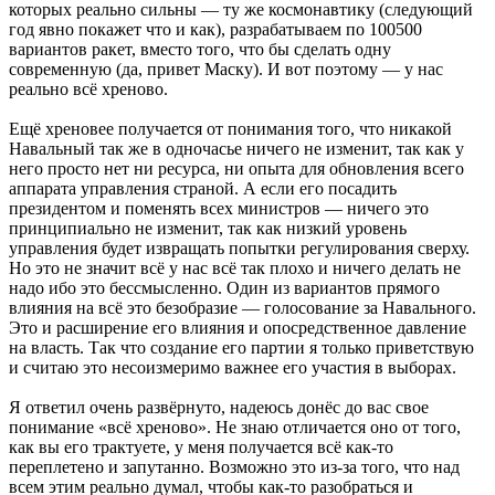
которых реально сильны — ту же космонавтику (следующий
год явно покажет что и как), разрабатываем по 100500
вариантов ракет, вместо того, что бы сделать одну
современную (да, привет Маску). И вот поэтому — у нас
реально всё хреново.
Ещё хреновее получается от понимания того, что никакой
Навальный так же в одночасье ничего не изменит, так как у
него просто нет ни ресурса, ни опыта для обновления всего
аппарата управления страной. А если его посадить
президентом и поменять всех министров — ничего это
принципиально не изменит, так как низкий уровень
управления будет извращать попытки регулирования сверху.
Но это не значит всё у нас всё так плохо и ничего делать не
надо ибо это бессмысленно. Один из вариантов прямого
влияния на всё это безобразие — голосование за Навального.
Это и расширение его влияния и опосредственное давление
на власть. Так что создание его партии я только приветствую
и считаю это несоизмеримо важнее его участия в выборах.
Я ответил очень развёрнуто, надеюсь донёс до вас свое
понимание «всё хреново». Не знаю отличается оно от того,
как вы его трактуете, у меня получается всё как-то
переплетено и запутанно. Возможно это из-за того, что над
всем этим реально думал, чтобы как-то разобраться и