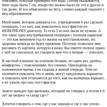
поясняют, покупай примерно что надо. Потом оказывается,
бинт надо было 7 см, лекарство можно было не это а другое и
так далее. И все объяснение на бегу, словно каждый пациент с
мед.образованием.
Моей маме, которая доверяла гос. учреждениям 6 раз сделали
операции, 5 из них, как выяснилось пост-фактум по
НЕВЕРНОМУ диагнозу. То есть 5 из них были не нужны. А
что такое одна внутрибрюшная операция с полным наркозом
— это как минимум год из жизни на восстановление, но
здоровье никогда не будет прежним. Поэтому позвольте мне
рисовать ту картину, которую я вижу. Вы имеете полное право
с ней не сошлаться, но говорить мне что я неправ — извольте.
В частной клинике ты платишь больше, но один раз, удобно,
комфортно, с пояснениями, без спешки. Приходишь на
назначенное время, а не сидишь в живой очереди. Тебе не
поленятся пояснить что и зачем, могут предложить варианты
и пояснить чем отличаются до того, как ты выберешь вариант,
а не узнать про них пост-фактум.
Знаете анекдот про мальчика, который не говорил, а потом в 6
лет заговорил «а сахар где»?
Хочется говорить о том, где у нас хорошо и где у нас плохо.