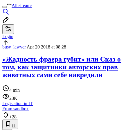
All streams
Login
busy_lawyer
Apr 20 2018 at 08:28
«Жадность фраера губит» или Сказ о
том, как защитники авторских прав
животных сами себе навредили
4 min
23K
Legislation in IT
From sandbox
+28
11