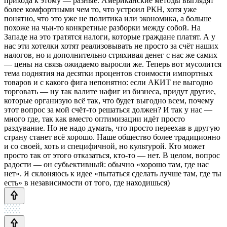
прихода к этому — разные. Американские методы выглядят
более комфортными чем то, что устроил РКН, хотя уже
понятно, что это уже не политика или экономика, а больше
похоже на чьи-то конкретные разборки между собой. На
Западе на это тратятся налоги, которые граждане платят. А у
нас эти хотелки хотят реализовывать не просто за счёт наших
налогов, но и дополнительно стряхивая денег с нас же самих
— цены на связь ожидаемо выросли же. Теперь вот мусолится
тема поднятия на десятки процентов стоимости импортных
товаров и с какого фига непонятно: если АКИТ не выгодно
торговать — ну так валите нафиг из бизнеса, придут другие,
которые организую всё так, что будет выгодно всем, почему
этот вопрос за мой счёт-то решаться должен? И так у нас —
много где, так как вместо оптимизации идёт просто
раздувание. Но не надо думать, что просто переехав в другую
страну станет всё хорошо. Наше общество более традиционно
и со своей, хоть и специфичной, но культурой. Кто может
просто так от этого отказаться, кто-то — нет. В целом, вопрос
радости — он субьективный: обычно «хорошо там, где нас
нет». Я склоняюсь к идее «пытаться сделать лучше там, где ты
есть» в независимости от того, где находишься)