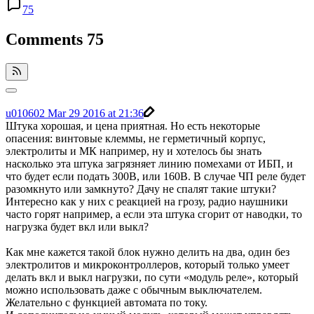
75
Comments
75
u010602
Mar 29 2016 at 21:36
Штука хорошая, и цена приятная. Но есть некоторые
опасения: винтовые клеммы, не герметичный корпус,
электролиты и МК например, ну и хотелось бы знать
насколько эта штука загрязняет линию помехами от ИБП, и
что будет если подать 300В, или 160В. В случае ЧП реле будет
разомкнуто или замкнуто? Дачу не спалят такие штуки?
Интересно как у них с реакцией на грозу, радио наушники
часто горят например, а если эта штука сгорит от наводки, то
нагрузка будет вкл или выкл?
Как мне кажется такой блок нужно делить на два, один без
электролитов и микроконтроллеров, который только умеет
делать вкл и выкл нагрузки, по сути «модуль реле», который
можно использовать даже с обычным выключателем.
Желательно с функцией автомата по току.