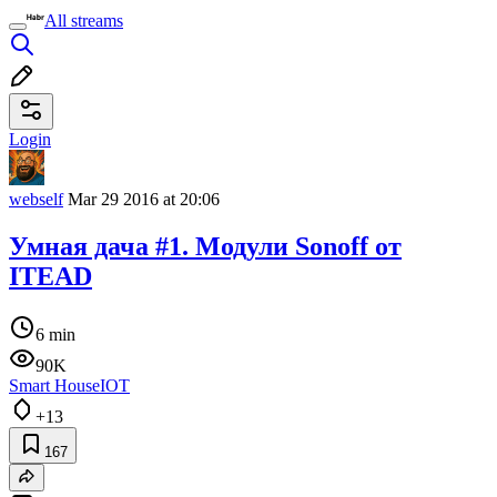
All streams
Login
webself
Mar 29 2016 at 20:06
Умная дача #1. Модули Sonoff от
ITEAD
6 min
90K
Smart House
IOT
+13
167