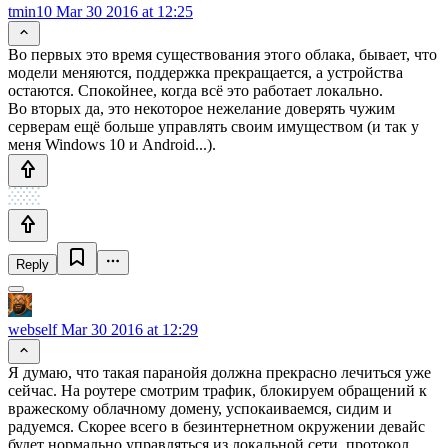
tmin10
Mar 30 2016 at 12:25
Во первых это время существования этого облака, бывает, что
модели меняются, поддержка прекращается, а устройства
остаются. Спокойнее, когда всё это работает локально.
Во вторых да, это некоторое нежелание доверять чужим
серверам ещё больше управлять своим имуществом (и так у
меня Windows 10 и Android...).
Reply
webself
Mar 30 2016 at 12:29
Я думаю, что такая паранойя должна прекрасно лечиться уже
сейчас. На роутере смотрим трафик, блокируем обращений к
вражескому облачному домену, успокаиваемся, сидим и
радуемся. Скорее всего в безинтернетном окружении девайс
будет нормально управляться из локальной сети, протокол