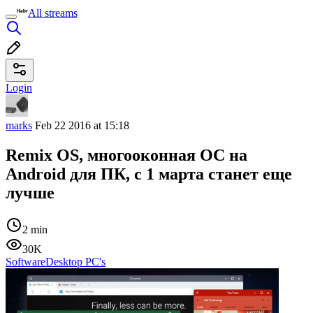
All streams
Login
marks
Feb 22 2016 at 15:18
Remix OS, многооконная ОС на
Android для ПК, с 1 марта станет еще
лучше
2 min
30K
Software
Desktop PC's