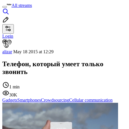
All streams
Login
alizar
May 18 2015 at 12:29
Телефон, который умеет только
звонить
1 min
30K
Gadgets
Smartphones
Crowdsourcing
Cellular communication