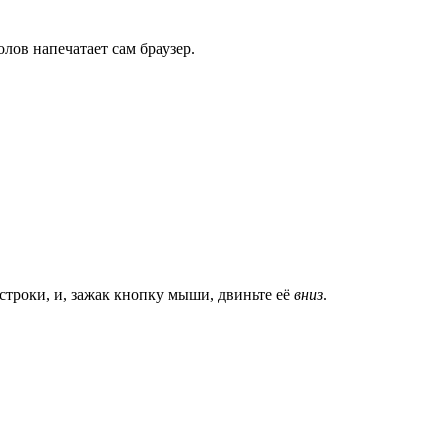
олов напечатает сам браузер.
 строки, и, зажак кнопку мыши, двиньте её
вниз
.