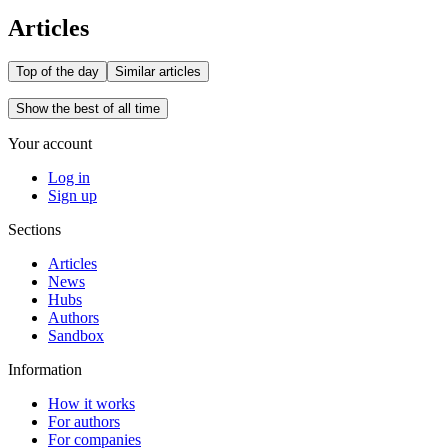
Articles
Top of the day
Similar articles
Show the best of all time
Your account
Log in
Sign up
Sections
Articles
News
Hubs
Authors
Sandbox
Information
How it works
For authors
For companies