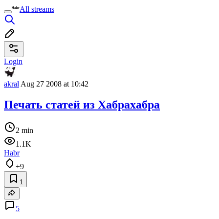
All streams
Login
akral
Aug 27 2008 at 10:42
Печать статей из Хабрахабра
2 min
1.1K
Habr
+9
1
5