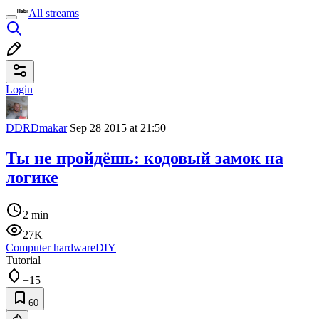
All streams
Login
DDRDmakar
Sep 28 2015 at 21:50
Ты не пройдёшь: кодовый замок на
логике
2 min
27K
Computer hardware
DIY
Tutorial
+15
60