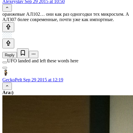
Alexeyslav
Sep 29 2015 at 10:50
оранжевые АЛ102… они как раз одногодки тех микросхем. А
АЛ307 более современные, почти уже как импортные.
Reply
UFO landed and left these words here
GeckoPelt
Sep 29 2015 at 12:19
Ага:)