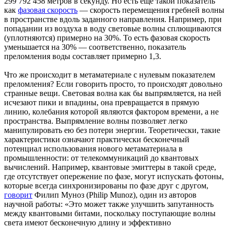
299 792 458 метров в секунду. Но есть ещё такой показатель
как
фазовая скорость
— скорость перемещения гребней волны
в пространстве вдоль заданного направления. Например, при
попадании из воздуха в воду световые волны сплющиваются
(уплотняются) примерно на 30%. То есть фазовая скорость
уменьшается на 30% — соответственно, показатель
преломления воды составляет примерно 1,3.
Что же происходит в метаматериале с нулевым показателем
преломления? Если говорить просто, то происходят довольно
странные вещи. Световая волна как бы выпрямляется, на ней
исчезают пики и впадины, она превращается в прямую
линию, колебания которой являются фактором времени, а не
пространства. Выпрямление волны позволяет легко
манипулировать ею без потери энергии. Теоретически, такие
характеристики означают практически бесконечный
потенциал использования нового метаматериала в
промышленности: от телекоммуникаций до квантовых
вычислений. Например, квантовые эмиттеры в такой среде,
где отсутствует опережение по фазе, могут испускать фотоны,
которые всегда синхронизированы по фазе друг с другом,
говорит
Филип Муноз (Philip Munoz), один из авторов
научной работы: «Это может также улучшить запутанность
между квантовыми битами, поскольку поступающие волны
света имеют бесконечную длину и эффективно