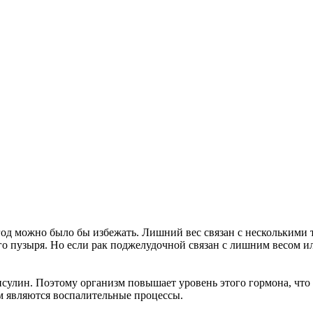
в год можно было бы избежать. Лишний вес связан с несколькими
го пузыря. Но если рак поджелудочной связан с лишним весом ил
сулин. Поэтому организм повышает уровень этого гормона, что ве
м являются воспалительные процессы.