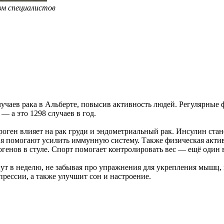
ом специалистов
лучаев рака в Альберте, повысив активность людей. Регулярные
 — а это 1298 случаев в год.
оген влияет на рак груди и эндометриальный рак. Инсулин стан
я помогают усилить иммунную систему. Также физическая актив
огенов в стуле. Спорт помогает контролировать вес — ещё один
т в неделю, не забывая про упражнения для укрепления мышц, к
епрессии, а также улучшит сон и настроение.