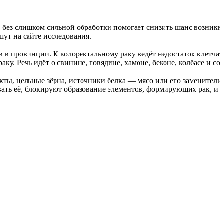
м без слишком сильной обработки помогает снизить шанс возник
ут на сайте исследования.
ев в провинции. К колоректальному раку ведёт недостаток клет
ку. Речь идёт о свинине, говядине, хамоне, беконе, колбасе и с
кты, цельные зёрна, источники белка — мясо или его заменител
ать её, блокируют образование элементов, формирующих рак, 