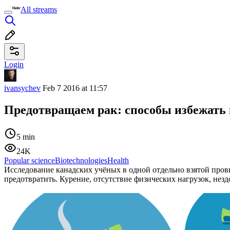
All streams
Login
ivansychev
Feb 7 2016 at 11:57
Предотвращаем рак: способы избежать 
5 min
24K
Popular science
Biotechnologies
Health
Исследование канадских учёных в одной отдельно взятой прови
предотвратить. Курение, отсутствие физических нагрузок, нез