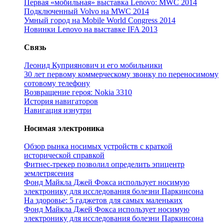
Первая «мобильная» выставка Lenovo: MWC 2014
Подключенный Volvo на MWC 2014
Умный город на Mobile World Congress 2014
Новинки Lenovo на выставке IFA 2013
Связь
Леонид Куприянович и его мобильники
30 лет первому коммерческому звонку по переносимому
сотовому телефону
Возвращение героя: Nokia 3310
История навигаторов
Навигация изнутри
Носимая электроника
Обзор рынка носимых устройств с краткой
исторической справкой
Фитнес-трекер позволил определить эпицентр
землетрясения
Фонд Майкла Джей Фокса использует носимую
электронику для исследования болезни Паркинсона
На здоровье: 5 гаджетов для самых маленьких
Фонд Майкла Джей Фокса использует носимую
электронику для исследования болезни Паркинсона