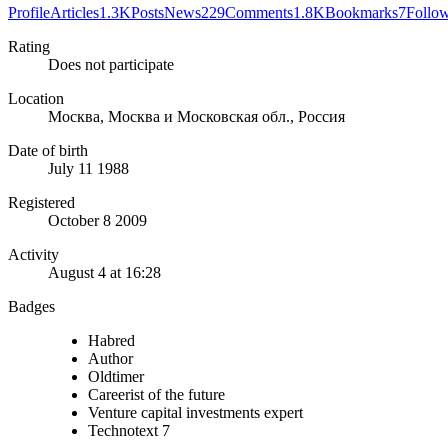
Profile
Articles
1.3K
Posts
News
229
Comments
1.8K
Bookmarks
7
Follow
Rating
Does not participate
Location
Москва, Москва и Московская обл., Россия
Date of birth
July 11 1988
Registered
October 8 2009
Activity
August 4 at 16:28
Badges
Habred
Author
Oldtimer
Careerist of the future
Venture capital investments expert
Technotext 7