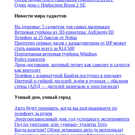
Один день с Highscreen Boost 2 SE
Новости мира гаджетов
На здоровье: 5 гаджетов для самых маленьких
Ветровая турбина из 3D-принтера: AirEnergy3D
Телефон за 25 баксов от Nokia
Прототип первых часов с калькулятором от HP может
стать вашим всего за $14,500
Портативная ветровая турбина Windpax
Робот-принтер
Дрон-доставщик, который летает как самолет и садится
как вертолет
Телефон с клавиатурой Брайля поступил в продажу
Цветной и гибкий дисплей: ждём в рулонах – обклеим
стены (АПД — дисплей разрезали и прострелили)
Умный дом, умный город
Авто будет понимать, когда вы разговариваете по
телефону за рулем
Энергонезависимый дом: год успешного эксперимента
Гид по унитазам, или «умные» туалеты Тото
Когда взлетим? Обзор летающих авто (и мотоцикла)