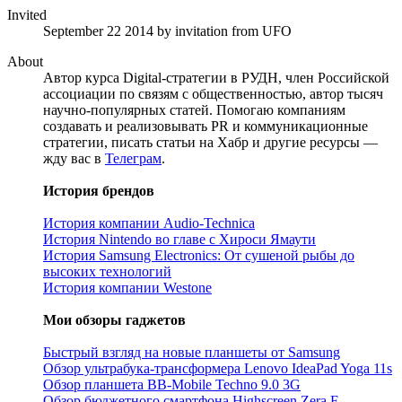
Invited
September 22 2014
by invitation from
UFO
About
Автор курса Digital-стратегии в РУДН, член Российской
ассоциации по связям с общественностью, автор тысяч
научно-популярных статей. Помогаю компаниям
создавать и реализовывать PR и коммуникационные
стратегии, писать статьи на Хабр и другие ресурсы —
жду вас в
Телеграм
.
История брендов
История компании Audio-Technica
История Nintendo во главе с Хироси Ямаути
История Samsung Electronics: От сушеной рыбы до
высоких технологий
История компании Westone
Мои обзоры гаджетов
Быстрый взгляд на новые планшеты от Samsung
Обзор ультрабука-трансформера Lenovo IdeaPad Yoga 11s
Обзор планшета BB-Mobile Techno 9.0 3G
Обзор бюджетного смартфона Highscreen Zera F