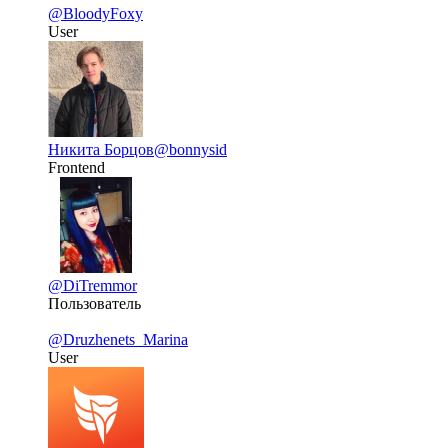
@BloodyFoxy
User
Никита Борцов
@bonnysid
Frontend
@DiTremmor
Пользователь
@Druzhenets_Marina
User