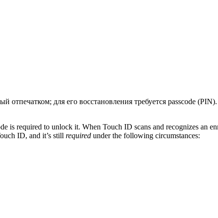
тый отпечатком; для его восстановления требуется passcode (PIN)
ode is required to unlock it. When Touch ID scans and recognizes an enr
uch ID, and it’s still
required
under the following circumstances: