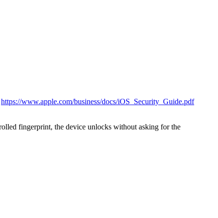
.
https://www.apple.com/business/docs/iOS_Security_Guide.pdf
olled fingerprint, the device unlocks without asking for the