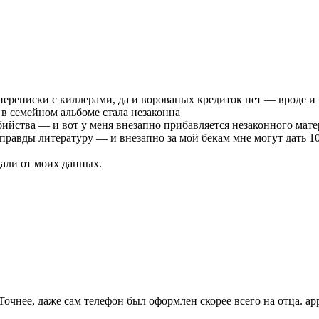
переписки с киллерами, да и ворованых кредиток нет — вроде и 
в семейном альбоме стала незаконна
убийства — и вот у меня внезапно прибавляется незаконного мат
равды литературу — и внезапно за мой бекам мне могут дать 10
дали от моих данных.
Точнее, даже сам телефон был оформлен скорее всего на отца. ap