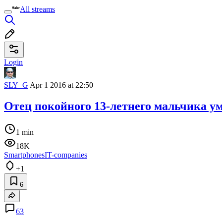
All streams
Login
SLY_G
Apr 1 2016 at 22:50
Отец покойного 13-летнего мальчика ум
1 min
18K
Smartphones
IT-companies
+1
6
63