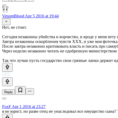
VenomBlood
Apr 5 2016 at 19:44
Нет, не стоит.
Сегодня незаконны убийства и воровство, и вроде у меня нету 
Завтра незаконны оскорбления чувств ХХХ, и уже моя фоточка 
После завтра незаконно критиковать власть и писать про само
Через неделю незаконно читать не одобренную министерством п
Так что лучше пусть государство свои грязные лапки держит в
Reply
FoxF
Apr 1 2016 at 23:27
я не юрист, но разве отец не унаследовал все имущество сына? 