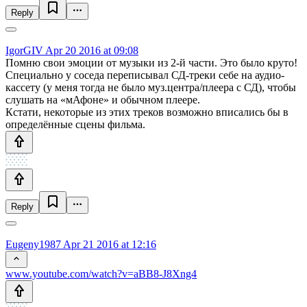
Reply
IgorGIV
Apr 20 2016 at 09:08
Помню свои эмоции от музыки из 2-й части. Это было круто!
Специально у соседа переписывал СД-треки себе на аудио-
кассету (у меня тогда не было муз.центра/плеера с СД), чтобы
слушать на «мАфоне» и обычном плеере.
Кстати, некоторые из этих треков возможно вписались бы в
определённые сцены фильма.
Reply
Eugeny1987
Apr 21 2016 at 12:16
www.youtube.com/watch?v=aBB8-J8Xng4