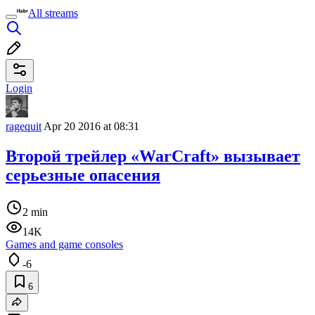
All streams
Login
ragequit
Apr 20 2016 at 08:31
Второй трейлер «WarCraft» вызывает
серьезные опасения
2 min
14K
Games and game consoles
-6
6