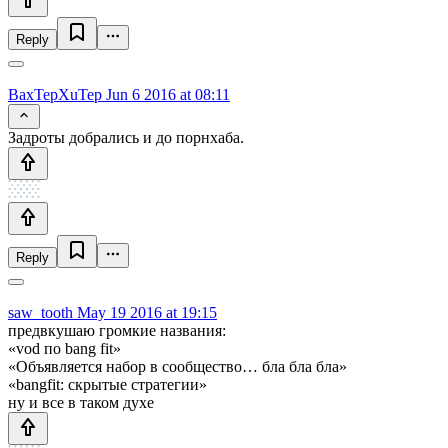
Reply
BaxTepXuTep
Jun 6 2016 at 08:11
Задроты добрались и до порнхаба.
Reply
saw_tooth
May 19 2016 at 19:15
предвкушаю громкие названия:
«vod по bang fit»
«Объявляется набор в сообщество… бла бла бла»
«bangfit: скрытые стратегии»
ну и все в таком духе