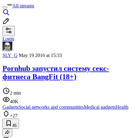
All streams
Login
SLY_G
May 19 2016 at 15:33
Pornhub запустил систему секс-
фитнеса BangFit (18+)
2 min
40K
Gadgets
Social networks and communities
Medical gadgets
Health
+27
45