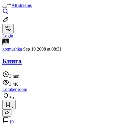
All streams
Login
gremushka
Sep 10 2008 at 08:31
Книга
3 min
3.4K
Lumber room
+5
5
19