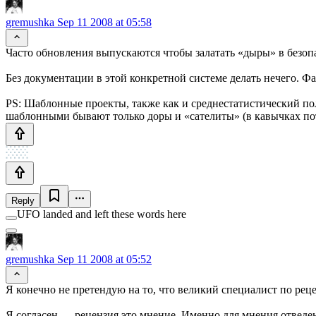
gremushka
Sep 11 2008 at 05:58
Часто обновления выпускаются чтобы залатать «дыры» в безо
Без документации в этой конкретной системе делать нечего. Фа
PS: Шаблонные проекты, также как и среднестатистический пол
шаблонными бывают только доры и «сателиты» (в кавычках пот
Reply
UFO landed and left these words here
gremushka
Sep 11 2008 at 05:52
Я конечно не претендую на то, что великий специалист по реце
Я согласен — рецензия это мнение. Именно для мнения отведен 