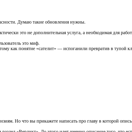
пасности. Думаю такие обновления нужны.
ктически это не дополнительная услуга, а необходимая для рабо
ьзователь это миф.
ому как понятие «сателит» — испоганили превратив в тупой кл
нзиям. Но что вы прикажете написать про главу в которой описыв
раздел «Вердикт». До этого идет именно описание того, что есть