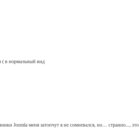
л ( в нормальный вид
ики Joomla меня затопчут я не сомневался, но… странно..., это 