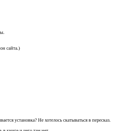
ты.
он сайта.)
ается установка? Не хотелось скатываться в пересказ.
 в книге и чего там нет.