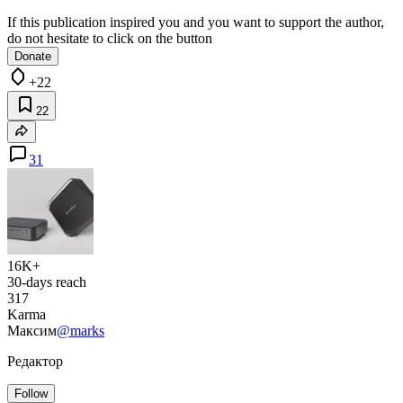
If this publication inspired you and you want to support the author,
do not hesitate to click on the button
Donate
+22
22
31
16K+
30-days reach
317
Karma
Максим
@marks
Редактор
Follow