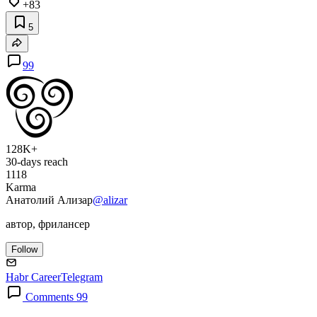
+83
5
99
128K+
30-days reach
1118
Karma
Анатолий Ализар
@alizar
автор, фрилансер
Follow
Habr Career
Telegram
Comments 99