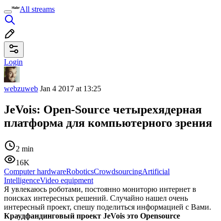
All streams
Login
webzuweb
Jan 4 2017 at 13:25
JeVois: Open-Source четырехядерная
платформа для компьютерного зрения
2 min
16K
Computer hardware
Robotics
Crowdsourcing
Artificial
Intelligence
Video equipment
Я увлекаюсь роботами, постоянно мониторю интернет в
поисках интересных решений. Случайно нашел очень
интересный проект, спешу поделиться информацией с Вами.
Краудфандинговый проект JeVois это Opensource