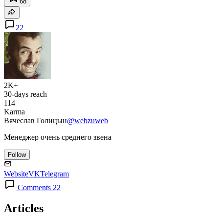
68
22
2K+
30-days reach
114
Karma
Вячеслав Голицын
@webzuweb
Менеджер очень среднего звена
Follow
Website
VK
Telegram
Comments 22
Articles