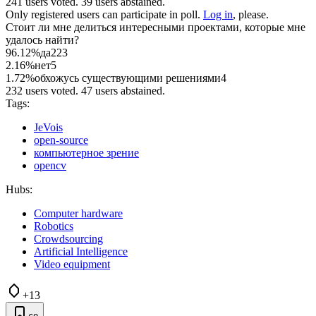
241 users voted. 39 users abstained.
Only registered users can participate in poll.
Log in
, please.
Стоит ли мне делиться интересными проектами, которые мне
удалось найти?
96.12%
да
223
2.16%
нет
5
1.72%
обхожусь существующими решениями
4
232 users voted. 47 users abstained.
Tags:
JeVois
open-source
компьютерное зрение
opencv
Hubs:
Computer hardware
Robotics
Crowdsourcing
Artificial Intelligence
Video equipment
+13