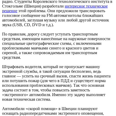
радио. Студенты Королевского технологического института в
Стокгольме (Швеция) разработали
интересное техническое
решение
этой проблемы. Они предложили транслировать
голосовое сообщение на FM-автомагнитолы ближайших
автомобилей, заглушая музыку или любой другой источник
звука (USB, СD, DVD и т.д.).
По правилам, дорогу следует уступать транспортным
средствам, имеющим нанесённые на наружные поверхности
специальные цветографические схемы, с включенными
проблесковыми маячками синего и красного цветов и
сиреной, а также сопровождаемым им транспортным
средствам.
Штрафовать водителя, который не пропускает машину
экстренной службы, в такой ситуации бесполезно, ведь
главное — успеть на срочный вызов, спасти жизнь пациента
или потушить пожар (для чего в ПДД и существует норма
использования проблесковых маячков). Так что основная
задача состоит в том, чтобы повысить заметность
«экстренного» автомобиля. Именно эту задачу выполняет
новая техническая система.
Автомобили «скорой помощи» в Швеции планируют
оснащать радиопередатчиками экстренного оповещения,