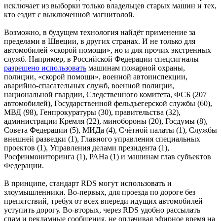
исключает из выборки только владельцев старых машин и тех,
кто ездит с выключенной магнитолой.
Возможно, в будущем технология найдёт применение за
пределами в Швеции, в других странах. И не только для
автомобилей «скорой помощи», но и для прочих экстренных
служб. Например, в Российской Федерации спецсигналы
разрешено использовать
машинам пожарной охраны,
полиции, «скорой помощи», военной автоинспекции,
аварийно-спасательных служб, военной полиции,
национальной гвардии, Следственного комитета, ФСБ (207
автомобилей), Государственной фельдъегерской службы (60),
МВД (98), Генпрокуратуры (30), правительства (32),
администрации Кремля (22), минобороны (20), Госдумы (8),
Совета Федерации (5), МИДа (4), Счётной палаты (1), Службы
внешней разведки (1), Главного управления специальных
проектов (1), Управления делами президента (1),
Росфинмониторинга (1), РАНа (1) и машинам глав субъектов
Федерации.
В принципе, стандарт RDS могут использовать и
злоумышленники. Во-первых, для проезда по дороге без
препятствий, требуя от всех впереди идущих автомобилей
уступить дорогу. Во-вторых, через RDS удобно рассылать
спам и рекламные сообщения, не оплачивая эфирное время на