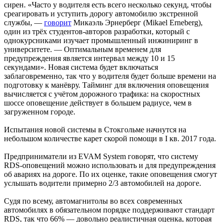
сирен. «Часто у водителя есть всего несколько секунд, чтобы
среагировать и уступить дорогу автомобилю экстренной
службы, —
говорит
Микаэль Эрнерберг (Mikael Erneberg),
один из трёх студентов-авторов разработки, который с
однокурсниками изучает промышленный инжиниринг в
университете. — Оптимальным временем для
предупреждения является интервал между 10 и 15
секундами». Новая система будет включаться
заблаговременно, так что у водителя будет больше времени на
подготовку к манёвру. Тайминг для включения оповещения
вычисляется с учётом дорожного трафика: на скоростных
шоссе оповещение действует в большем радиусе, чем в
загруженном городе.
Испытания новой системы в Стокгольме начнутся на
небольшом количестве карет скорой помощи в I кв. 2017 года.
Предприниматели из EVAM System говорят, что систему
RDS-оповещений можно использовать и для предупреждения
об авариях на дороге. По их оценке, такие оповещения смогут
услышать водители примерно 2/3 автомобилей на дороге.
Судя по всему, автомагнитолы во всех современных
автомобилях в обязательном порядке поддерживают стандарт
RDS, так что 66% — довольно реалистичная оценка, которая