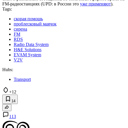
FM-радиостанциях (UPD: в России это
уже применяют
).
Tags:
скорая помощь
проблесковый маячок
сирена
FM
RDS
Radio Data System
H&E Solutions
EVAM System
V2V
Hubs:
Transport
+12
14
113