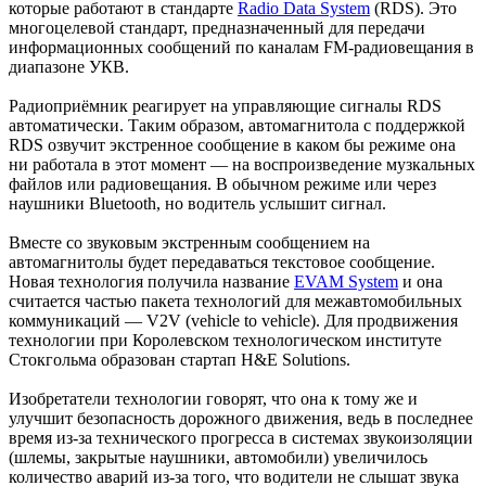
которые работают в стандарте
Radio Data System
(RDS). Это
многоцелевой стандарт, предназначенный для передачи
информационных сообщений по каналам FM-радиовещания в
диапазоне УКВ.
Радиоприёмник реагирует на управляющие сигналы RDS
автоматически. Таким образом, автомагнитола с поддержкой
RDS озвучит экстренное сообщение в каком бы режиме она
ни работала в этот момент — на воспроизведение музкальных
файлов или радиовещания. В обычном режиме или через
наушники Bluetooth, но водитель услышит сигнал.
Вместе со звуковым экстренным сообщением на
автомагнитолы будет передаваться текстовое сообщение.
Новая технология получила название
EVAM System
и она
считается частью пакета технологий для межавтомобильных
коммуникаций — V2V (vehicle to vehicle). Для продвижения
технологии при Королевском технологическом институте
Стокгольма образован стартап H&E Solutions.
Изобретатели технологии говорят, что она к тому же и
улучшит безопасность дорожного движения, ведь в последнее
время из-за технического прогресса в системах звукоизоляции
(шлемы, закрытые наушники, автомобили) увеличилось
количество аварий из-за того, что водители не слышат звука