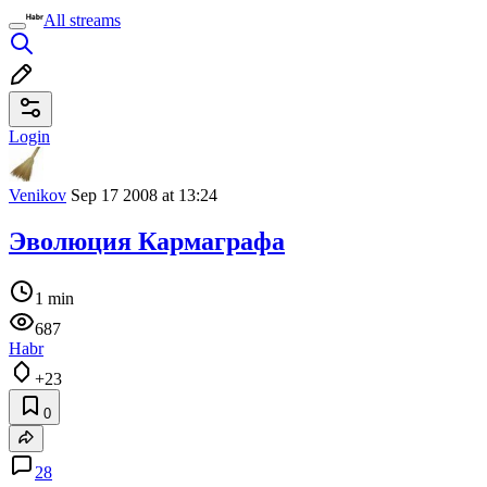
All streams
Login
Venikov
Sep 17 2008 at 13:24
Эволюция Кармаграфа
1 min
687
Habr
+23
0
28