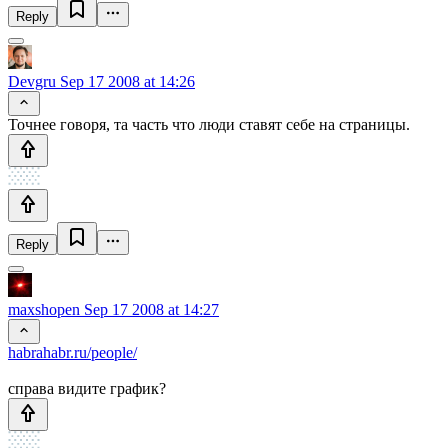
Reply
Devgru
Sep 17 2008 at 14:26
Точнее говоря, та часть что люди ставят себе на страницы.
Reply
maxshopen
Sep 17 2008 at 14:27
habrahabr.ru/people/
справа видите график?