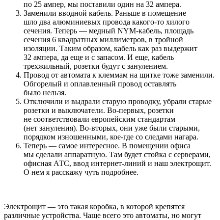
по 25 ампер, мы поставили один на 32 ампера.
Заменили вводной кабель. Раньше в помещение
шло два алюминиевых провода какого-то хилого
сечения. Теперь — медный NYM-кабель, площадь
сечения 6 квадратных миллиметров, в тройной
изоляции. Таким образом, кабель как раз выдержит
32 ампера, да еще и с запасом. И еще, кабель
трехжильный, розетки будут с занулением.
Провод от автомата к клеммам на щитке тоже заменили.
Обгорелый и оплавленный провод оставлять
было нельзя.
Отключили и выдрали старую проводку, убрали старые
розетки и выключатели. Во-первых, розетки
не соответствовали европейским стандартам
(нет зануления). Во-вторых, они уже были старыми,
порядком изношенными, кое-где со следами нагара.
Теперь — самое интересное. В помещении офиса
мы сделали аппаратную. Там будет стойка с серверами,
офисная АТС, ввод интернет-линий и наш электрощит.
О нем я расскажу чуть подробнее.
Электрощит — это такая коробка, в которой крепятся
различные устройства. Чаще всего это автоматы, но могут