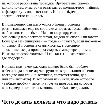
на которое рассчитана проводка. Врубаете вы, скажем,
кондиционер, электронагреватель, 20 компьютеров, чайник,
кофеварочку… опа, свет погас. Кина не будет —
электричество кончилось.
В помещениях бывшего жилого фонда проводка
рассчитывалась еще по советским нормам. Тогда чайников-то
на 2 киловатта не было. На всю квартиру, если
она оснащалась электроплитой, выделяли около 7 киловатт.
Если дом газифицирован — тогда киловатт 5, если насколько
я помню. И провода в старых домах, в основном,
алюминиевые, да проводка старая, с микротрещинами.
И жилы не особо толстые. И контакты — где отошли,
где подгорели.
Но даже при таком раскладе можно было бы проблем
избежать, да вот незадача, групп электропитания обычно
всего две или три (на лестнице, соответственно, два
или три автомата). И тот самый чайничек, из-за которого
«выбило пробки», висел на том же проводе, на котором
ваш сервер и половина компов, а так быть не должно.
Чего делать нельзя и что надо делать