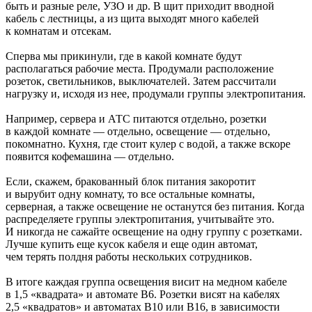
быть и разные реле, УЗО и др. В щит приходит вводной
кабель с лестницы, а из щита выходят много кабелей
к комнатам и отсекам.
Сперва мы прикинули, где в какой комнате будут
располагаться рабочие места. Продумали расположение
розеток, светильников, выключателей. Затем рассчитали
нагрузку и, исходя из нее, продумали группы электропитания.
Например, сервера и АТС питаются отдельно, розетки
в каждой комнате — отдельно, освещение — отдельно,
покомнатно. Кухня, где стоит кулер с водой, а также вскоре
появится кофемашина — отдельно.
Если, скажем, бракованный блок питания закоротит
и вырубит одну комнату, то все остальные комнаты,
серверная, а также освещение не останутся без питания. Когда
распределяете группы электропитания, учитывайте это.
И никогда не сажайте освещение на одну группу с розетками.
Лучше купить еще кусок кабеля и еще один автомат,
чем терять полдня работы нескольких сотрудников.
В итоге каждая группа освещения висит на медном кабеле
в 1,5 «квадрата» и автомате B6. Розетки висят на кабелях
2,5 «квадратов» и автоматах B10 или B16, в зависимости