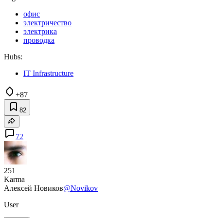
офис
электричество
электрика
проводка
Hubs:
IT Infrastructure
+87
82
72
251
Karma
Алексей Новиков
@Novikov
User