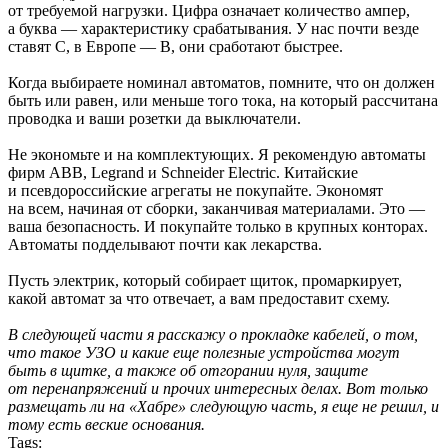
от требуемой нагрузки. Цифра означает количество ампер,
а буква — характеристику срабатывания. У нас почти везде
ставят C, в Европе — B, они сработают быстрее.
Когда выбираете номинал автоматов, помните, что он должен
быть или равен, или меньше того тока, на который рассчитана
проводка и ваши розетки да выключатели.
Не экономьте и на комплектующих. Я рекомендую автоматы
фирм ABB, Legrand и Schneider Electric. Китайские
и псевдороссийские агрегаты не покупайте. Экономят
на всем, начиная от сборки, заканчивая материалами. Это —
ваша безопасность. И покупайте только в крупных конторах.
Автоматы подделывают почти как лекарства.
Пусть электрик, который собирает щиток, промаркирует,
какой автомат за что отвечает, а вам предоставит схему.
В следующей части я расскажу о прокладке кабелей, о том,
что такое УЗО и какие еще полезные устройства могут
быть в щитке, а также об отгорании нуля, защите
от перенапряжений и прочих интересных делах. Вот только
размещать ли на «Хабре» следующую часть, я еще не решил, и
тому есть веские основания.
Tags: