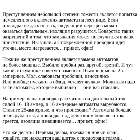
Преступлением небольшой степени тяжести является попытка
немедленного включения автомата на лестнице. Если
проводке не дать остыть, следующий перегрев может
оказаться фатальным, изоляция разрушится. Коварство таких
разрушений в том, что замыкания может не случиться в ваше
присутствие. Вы ушли, а с поврежденной проводки идет
утечка, место нагревается… привет, офис!
Тяжким же преступлением является замена автоматов
на более мощные. Выбило пробки раз, другой, третий. И тут
какой-то «умник» советует заменить 16-амперные на 25-
амперные. Мол, слабоваты пробочки, износились.
Или вообще пускают в обход, «ставят жучка». Молиться надо
за те автоматы, которые выбивало — они вас спасали.
Например, ваша проводка рассчитана на длительный ток
силой 16–18 ампер, и 16-амперные автоматы вырубаются.
Ставите 25-амперные, и что происходит? Автоматы больше
не вырубаются, а проводка под действием большего тока
греется, изоляция изнашивается… привет, офис!
Что же делать? Первым делом, въезжая в новый офис,
узнайте, где находится ваш щиток с предохранителями.