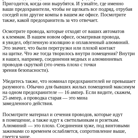
Пригодится, когда они вырубятся. И узнайте, где именно
ваши предохранители, чтобы не щелкать все подряд, отрубая
соседей или другие компы в вашем же офисе. Посмотрите
также, какой предохранитель за что отвечает.
Осмотрите провода, которые отходят от ваших автоматов
к клеммам. В нашем новом офисе, осматривая провода,
я увидел, обугленную изоляцию и оплавленный алюминий.
Это значит, что были перегрузки или плохой контакт
на щитке. Что же тогда творилось внутри помещения? Внутри
я нашел, например, соединения медных и алюминиевых
проводов скруткой (это очень плохо с точки
зрения безопасности).
Убедитесь также, что номинал предохранителей не превышает
разумного. Обычно для бывших жилых помещений максимум
на одном предохранителе — 16 ампер. Если видите, скажем,
25 ампер, а проводка старая — это мина
замедленного действия.
Посмотрите материал и сечения проводов, которые идут
в помещение, а также идут к светильникам и розеткам.
Алюминий — это плохо. Соединения хуже, под винтовыми
зажимами со временем ослабляется, сопротивление выше,
греется чаще.