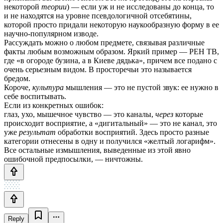
некоторой
теории
) — если уж и не исследованы до конца, то
и не находятся на уровне псевдологичной отсебятины,
которой просто придали некоторую наукообразную форму в ее
научно-популярном изводе.
Рассуждать можно о любом предмете, связывая различные
факты любым возможным образом. Яркий пример — РЕН ТВ,
где «в огороде бузина, а в Киеве дядька», причем все подано с
очень серьезным видом. В просторечьи это называется
бредом.
Короче,
культура
мышления — это не пустой звук: ее нужно в
себе воспитывать.
Если из конкретных ошибок:
глаз, ухо, мышечное чувство — это каналы,
через
которые
происходит восприятие, а «дигитальный» — это не канал, это
уже
результат
обработки восприятий. Здесь просто разные
категории отнесены в одну и получился «желтый логарифм».
Все остальные измышления, выведенные из этой явно
ошибочной предпосылки, — ничтожны.
Reply