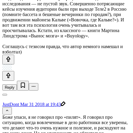
исследования — не пустой звук. Совершенно потрясающие
кейсы изучения аудитории были при выходе Теле2 в Россию
(помните бассета и бешеные вечеринки по городам?), при
продвижении майонеза Кальве («Вовочка, где Кальве?»). И
вот там вся эта психология очень учитывалась и
просчитывалась. Кстати, из классного — книги Мартина
Линдстрома «Вынос мозга» и «Buyology».
Соглашусь с тезисом правда, что автор немного намешал и
взболтал)
Reply
JustDont
Mar 31 2018 at 19:43
Боже упаси, я не говорил про «пилят». Я говорил про
ситуацию, когда вовлеченные в дело работники все уверены,
что делают что-то очень нужное и полезное, и расходуют на