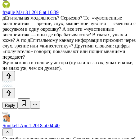
fragile
Mar 31 2018 at 16:39
дЕгитальная модальность? Серьезно? Т.е. «чувственные
восприятия» — зрение, слух, мышечное чувство — смешали с
рассудком в одну окрошку? А все эти «чувственные
восприятия» — они где обрабатываются? В глазах, ушах и
коже? А по дЕгитальному каналу информация приходит через
слух, зрение или «кинестетику»? Другими словами: цифры
«получателю» говорят, показывают или пощипываниями
передают?
Жуткая каша в голове у автора (ну или в глазах, ушах и коже,
не знаю уж, чем он думает).
Reply
Sonikelf
Apr 1 2018 at 04:40
Спасибо, я поправил деги на ди. Столько просто читал, что об