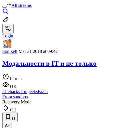
All streams
Login
Sonikelf
Mar 31 2018 at 09:42
Модальности в IT и не только
12 min
11K
Lifehacks for geeks
Brain
From sandbox
Recovery Mode
+11
11