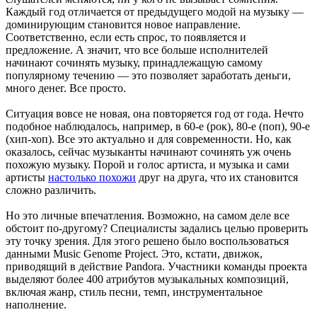
Каждый год отличается от предыдущего модой на музыку —
доминирующим становится новое направление.
Соответственно, если есть спрос, то появляется и
предложение. А значит, что все больше исполнителей
начинают сочинять музыку, принадлежащую самому
популярному течению — это позволяет заработать деньги,
много денег. Все просто.
Ситуация вовсе не новая, она повторяется год от года. Нечто
подобное наблюдалось, например, в 60-е (рок), 80-е (поп), 90-е
(хип-хоп). Все это актуально и для современности. Но, как
оказалось, сейчас музыканты начинают сочинять уж очень
похожую музыку. Порой и голос артиста, и музыка и сами
артисты
настолько похожи
друг на друга, что их становится
сложно различить.
Но это личные впечатления. Возможно, на самом деле все
обстоит по-другому? Специалисты задались целью проверить
эту точку зрения. Для этого решено было воспользоваться
данными Music Genome Project. Это, кстати, движок,
приводящий в действие Pandora. Участники команды проекта
выделяют более 400 атрибутов музыкальных композиций,
включая жанр, стиль песни, темп, инструментальное
наполнение.