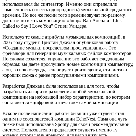
использовался бы синтезатор. Именно они определили
гомогенность (то есть однородность) музыкальной среды того
времени. Но все же песни того времени звучат по-разному,
достаточно взять композицию «Jump» Ван Алена и “I Just
Called to Say I Love You” Стиви Уандера.
Используя те самые атрибуты музыкальных композиций, в
2005 году студент Тристан Джехан опубликовал работу
«Создание музыки посредством прослушивания». Это
фреймворк для генерации музыкальных файлов компьютеров.
По словам создателя, упрощенно это работает следующим
образом: вы даете прослушать новые композиции компьютеру,
а он, в свою очередь, генерирует произведения, стилистика
хороших схожа с ранее прослушанными композициями.
Разработка Джехана была использована для того, чтобы
разработать алгоритм разделения любой музыкальной
композиции на небольшой набор характеристик, по которым
составляется «цифровой отпечаток» самой композиции.
Вскоре после написания работы бывший уже студент стал
одним из сооснователей компании EchoNest. Сама она чуть
позже был использована Spotify для своей рекомендательной
системе. Пользователю предлагают слушать именно ту
музыку, которая ему нравится, для чего внизу есть