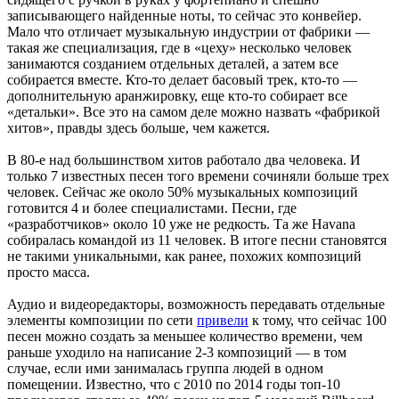
записывающего найденные ноты, то сейчас это конвейер.
Мало что отличает музыкальную индустрии от фабрики —
такая же специализация, где в «цеху» несколько человек
занимаются созданием отдельных деталей, а затем все
собирается вместе. Кто-то делает басовый трек, кто-то —
дополнительную аранжировку, еще кто-то собирает все
«детальки». Все это на самом деле можно назвать «фабрикой
хитов», правды здесь больше, чем кажется.
В 80-е над большинством хитов работало два человека. И
только 7 известных песен того времени сочиняли больше трех
человек. Сейчас же около 50% музыкальных композиций
готовится 4 и более специалистами. Песни, где
«разработчиков» около 10 уже не редкость. Та же Havana
собиралась командой из 11 человек. В итоге песни становятся
не такими уникальными, как ранее, похожих композиций
просто масса.
Аудио и видеоредакторы, возможность передавать отдельные
элементы композиции по сети
привели
к тому, что сейчас 100
песен можно создать за меньшее количество времени, чем
раньше уходило на написание 2-3 композиций — в том
случае, если ими занималась группа людей в одном
помещении. Известно, что с 2010 по 2014 годы топ-10