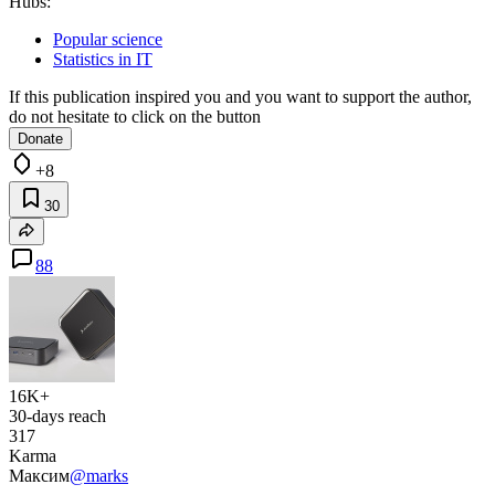
Hubs:
Popular science
Statistics in IT
If this publication inspired you and you want to support the author,
do not hesitate to click on the button
Donate
+8
30
88
16K+
30-days reach
317
Karma
Максим
@marks