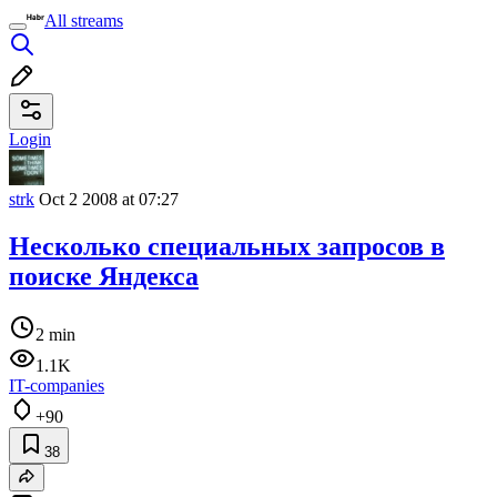
All streams
Login
strk
Oct 2 2008 at 07:27
Несколько специальных запросов в
поиске Яндекса
2 min
1.1K
IT-companies
+90
38