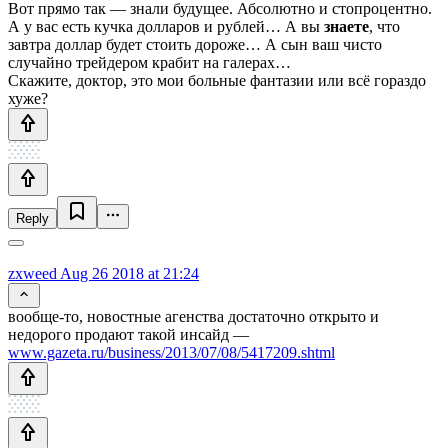
Вот прямо так — знали будущее. Абсолютно и стопроцентно.
А у вас есть кучка долларов и рублей… А вы
знаете
, что
завтра доллар будет стоить дороже… А сын ваш чисто
случайно трейдером крабит на галерах…
Скажите, доктор, это мои больные фантазии или всё гораздо
хуже?
Reply
zxweed
Aug 26 2018 at 21:24
вообще-то, новостные агенства достаточно открыто и
недорого продают такой инсайд —
www.gazeta.ru/business/2013/07/08/5417209.shtml