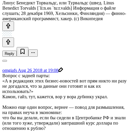
Линус Бенедикт Торвальдс, или Турвальдс (швед. Linus
Benedict Torvalds [ˈliːn.ɵs ˈtuːr.valds] Информация о файле
слушать; 28 декабря 1969, Хельсинки, Финляндия) — финно-
американский программист, хакер. (с) Википедия
Reply
omgiafs
Aug 26 2018 at 19:08
Вопрос с задней парты:
«А в редакциях этих бизнес-новостей вот прям никто ни разу
не догадался, что за данные они готовят и как их
использовать?»
Камон, гайз, тут, кажется, вор у вора дубинку украл.
Можно еще один вопрос, вернее — повод для размышления,
на правах неуча в экономике:
что бы вы делали, если бы сидели в Центробанке РФ и знали
(или того хуже, утверждали) завтрашний курс доллара по
отношению к рублю?