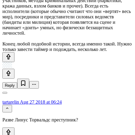
участников, методы криминальных действий (наркотики,
кража данных, взлом банков и прочее). Всегда есть
исполнители (которые обычно считают что они «вертят» весь
мир), посредники и представители силовых ведомств
(бандиты или милиция) которая появляется на сцене и
начинает «доить» умных, но физически беззащитных
личностей.
Конец любой подобной истории, всегда именно такой. Нужно
только завести таймер и подождать, несколько лет.
Reply
tartarelin
Aug 27 2018 at 06:24
Разве Линус Торвальдс преступник?