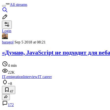
All streams
Login
baragol
Sep 5 2018 at 08:21
«Думаю, JavaScript не подходит для веб
4 min
22K
IT-emigration
Interview
IT career
+8
47
172