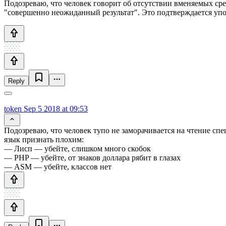
Подозреваю, что человек говорит об отсутствии вменяемых сре
"совершенно неожиданный результат". Это подтверждается упом
Reply
token
Sep 5 2018 at 09:53
Подозреваю, что человек тупо не заморачивается на чтение сп
язык признать плохим:
— Лисп — убейте, слишком много скобок
— PHP — убейте, от знаков доллара рябит в глазах
— ASM — убейте, классов нет