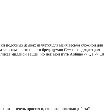
в си подобных языках является для меня весьма сложной для
затели там — это просто бред, думаю C++ не подходит для
исав миллион вещей, но нет, мой путь Arduino -> QT -> C#
яции — очень простая и, главное, полезная работа?