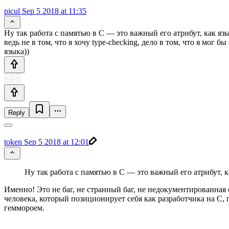
picul
Sep 5 2018 at 11:35
Ну так работа с памятью в С — это важный его атрибут, как яз
ведь не в том, что я хочу type-checking, дело в том, что я мо
языка))
Reply
token
Sep 5 2018 at 12:01
Ну так работа с памятью в С — это важный его атрибут, 
Именно! Это не баг, не странный баг, не недокументированная о
человека, который позиционирует себя как разработчика на C
геммороем.