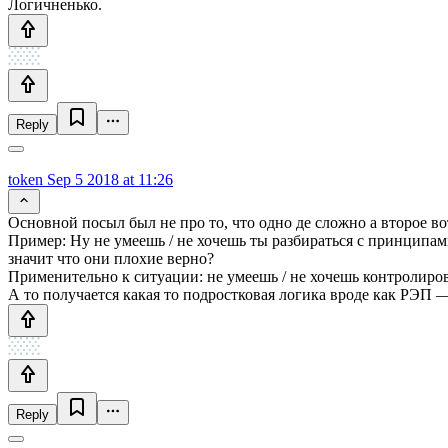
Логичненько.
Reply
token
Sep 5 2018 at 11:26
Основной посыл был не про то, что одно де сложно а второе во
Пример: Ну не умеешь / не хочешь ты разбираться с принципами
значит что они плохие верно?
Применительно к ситуации: не умеешь / не хочешь контролиров
А то получается какая то подростковая логика вроде как РЭП —
Reply