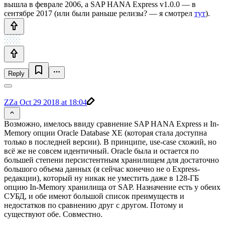
вышла в феврале 2006, а SAP HANA Express v1.0.0 — в
сентябре 2017 (или были раньше релизы? — я смотрел
тут
).
Reply
ZZa
Oct 29 2018 at 18:04
Возможно, имелось ввиду сравнение SAP HANA Express и In-
Memory опции Oracle Database XE (которая стала доступна
только в последней версии). В принципе, use-case схожий, но
всё же не совсем идентичный. Oracle была и остается по
большей степени персистентным хранилищем для достаточно
большого объема данных (я сейчас конечно не о Express-
редакции), который ну никак не уместить даже в 128-ГБ
опцию In-Memory хранилища от SAP. Назначение есть у обеих
СУБД, и обе имеют большой список преимуществ и
недостатков по сравнению друг с другом. Потому и
существуют обе. Совместно.