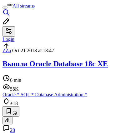
All streams
Login
ZZa
Oct 21 2018 at 18:47
Вышла Oracle Database 18c XE
6 min
55K
Oracle
*
SQL
*
Database Administration
*
+18
59
28