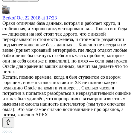
Berkof
Oct 22 2018 at 17:23
Оракл отличная база данных, которая и работает круто, и
стабильная, и хорошо документированная… Только вот беда
— лицензии на неё стоят так дорого, что с лихвой
перекраывают и стоимость железа, и стоимость разработки
под менее кошерные базы данных… Конечно не всегда и не
везде (привет кровавый энтерпрайз, где люди отдают любые
бабки лишь бы скинуть с себя хоть часть проблем, которые
они на себя сами же и взвалили), но имхо — если вам нужен
Oracle для хранения ваших данных, значит вы делаете что-то
не так.
Кстати, помню времена, когда я был студентом со взором
горящим, и всё пытался поставить XE не помню какую
редакцию Oracle на комп в универе… Сколько часов я
потратил в попытках разобраться в невразумительной ошибке
и как я был удивлён, что корпорация с всемирно известным
именем не смогла написать инсталлятор (там тупо опечатка
была)! Это моё самое сильно воспоминание про ораклов, а
потом, конечно APEX