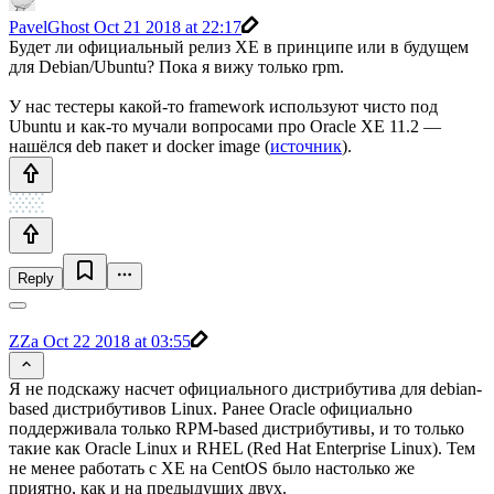
PavelGhost
Oct 21 2018 at 22:17
Будет ли официальный релиз XE в принципе или в будущем
для Debian/Ubuntu? Пока я вижу только rpm.
У нас тестеры какой-то framework используют чисто под
Ubuntu и как-то мучали вопросами про Oracle XE 11.2 —
нашёлся deb пакет и docker image (
источник
).
Reply
ZZa
Oct 22 2018 at 03:55
Я не подскажу насчет официального дистрибутива для debian-
based дистрибутивов Linux. Ранее Oracle официально
поддерживала только RPM-based дистрибутивы, и то только
такие как Oracle Linux и RHEL (Red Hat Enterprise Linux). Тем
не менее работать с XE на CentOS было настолько же
приятно, как и на предыдущих двух.