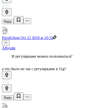
Reply
PavelGhost
Oct 22 2018 at 10:32
Alhymik
И регулярками можно пользоваться?
а что было не так с регулярками в 11g?
Reply