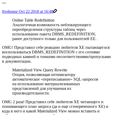
fivehouse
Oct 22 2018 at 16:48
Online Table Redefinition
Аналогичная возможность неблокирующего
переобределения структуры таблиц через
использование пакета DBMS_REDEFINITION,
ранее доступного только для пользователей EE.
OMG! Представил себе реакцию любителя XE пытающегося
воспользоваться DBMS_REDEFINITION с его сотнями
подводных камней и тонкими несоответствиями/пропусками
в документации.
Materialized View Query Rewrite
Опция, позволяющая оптимизатору
автоматическое «переписывание» SQL-запросов
на использование материализованных
представлений для улучшения их
производительности.
OMG 2 раза! Представил себе любителя XE читающего и
понимающего план запроса (да и еще сгенеряченного XE) и
куда в него и какой Materialized View можно вставить и