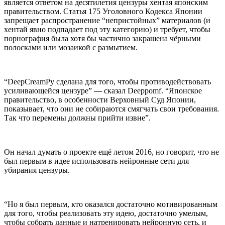
является ответом на десятилетия цензуры хентая японским
правительством. Статья 175 Уголовного Кодекса Японии
запрещает распространение “непристойных” материалов (и
хентай явно подпадает под эту категорию) и требует, чтобы
порнография была хотя бы частично закрашена чёрными
полосками или мозаикой с размытием.
“DeepCreamPy сделана для того, чтобы противодействовать
усиливающейся цензуре” — сказал Deeppomf. “Японское
правительство, в особенности Верховный Суд Японии,
показывает, что они не собираются смягчать свои требования.
Так что перемены должны прийти извне”.
Он начал думать о проекте ещё летом 2016, но говорит, что не
был первым в идее использовать нейронные сети для
убирания цензуры.
“Но я был первым, кто оказался достаточно мотивированным
для того, чтобы реализовать эту идею, достаточно умелым,
чтобы собрать данные и натренировать нейронную сеть, и