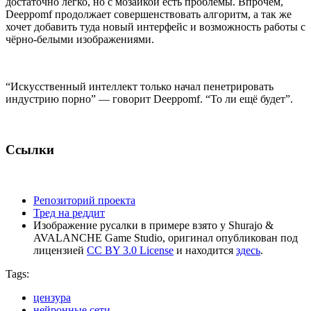
достаточно легко, но с мозаикой есть проблемы. Впрочем,
Deeppomf продолжает совершенствовать алгоритм, а так же
хочет добавить туда новый интерфейс и возможность работы с
чёрно-белыми изображениями.
“Искусственный интеллект только начал пенетрировать
индустрию порно” — говорит Deeppomf. “То ли ещё будет”.
Ссылки
Репозиторий проекта
Тред на реддит
Изображение русалки в примере взято у Shurajo &
AVALANCHE Game Studio, оригинал опубликован под
лицензией
CC BY 3.0 License
и находится
здесь
.
Tags:
цензура
нейронные сети