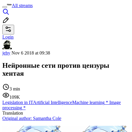
All streams
Login
jehy
Nov 6 2018 at 09:38
Нейронные сети против цензуры
хентая
3 min
109K
Legislation in IT
Artificial Intelligence
Machine learning
*
Image
processing
*
Translation
Original author:
Samantha Cole