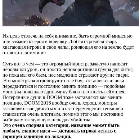
Их цель отвлечь на себя внимание, быть огромной мишенью
или заманить героя в ловушку. Любая огромная тварь
хватающая игрока в свои лапы, роняющая его на землю будет
отвлекать внимание.
Суть вот в чем — это огромный монстр, зачастую наносит
небольшой урон, он просто неповоротливая груша для битья,
но пока мы его бьем, нас медленно сгрызают другие твари.
Эти монстры контролируют поле боя, заставляют игрока
передвигаться и постоянно менять позицию — подобные
монстры повышают динамику боя и плотность геймплея.
Потерянные души в DOOM тоже заставляют вас менять
позицию, DOOM 2016 вообще очень хорош, монстры
заставляют вас двигаться и из-за перемещения геймплей
становится очень плотным, помимо этого мы постоянно
выбираем следующую цель для убийства.
Это очень спорная категория, название может быть
любым, главное идея — заставить игрока летать с
горящей задницей по локации.