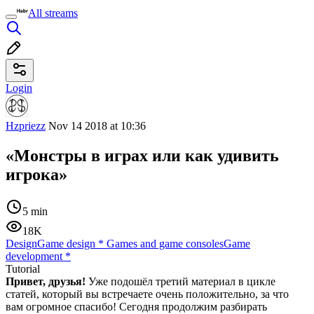
All streams
Login
Hzpriezz
Nov 14 2018 at 10:36
«Монстры в играх или как удивить
игрока»
5 min
18K
Design
Game design
*
Games and game consoles
Game
development
*
Tutorial
Привет, друзья!
Уже подошёл третий материал в цикле
статей, который вы встречаете очень положительно, за что
вам огромное спасибо! Сегодня продолжим разбирать