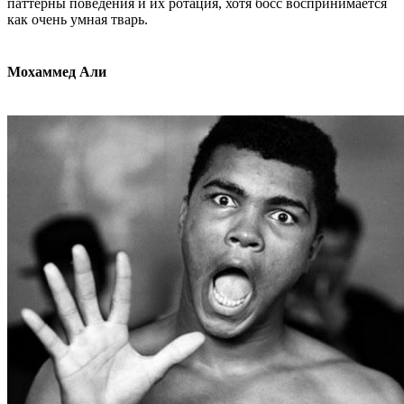
паттерны поведения и их ротация, хотя босс воспринимается
как очень умная тварь.
Мохаммед Али