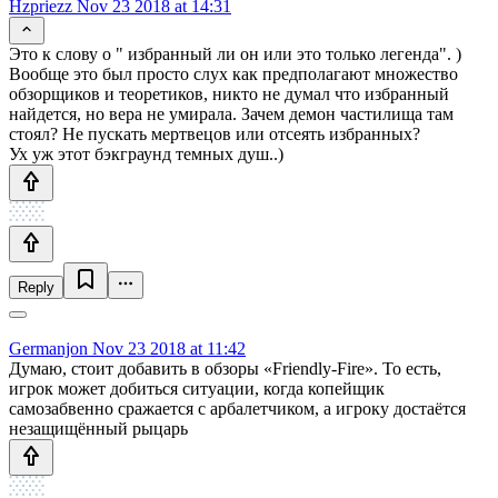
Hzpriezz
Nov 23 2018 at 14:31
Это к слову о " избранный ли он или это только легенда". )
Вообще это был просто слух как предполагают множество
обзорщиков и теоретиков, никто не думал что избранный
найдется, но вера не умирала. Зачем демон частилища там
стоял? Не пускать мертвецов или отсеять избранных?
Ух уж этот бэкграунд темных душ..)
Reply
Germanjon
Nov 23 2018 at 11:42
Думаю, стоит добавить в обзоры «Friendly-Fire». То есть,
игрок может добиться ситуации, когда копейщик
самозабвенно сражается с арбалетчиком, а игроку достаётся
незащищённый рыцарь