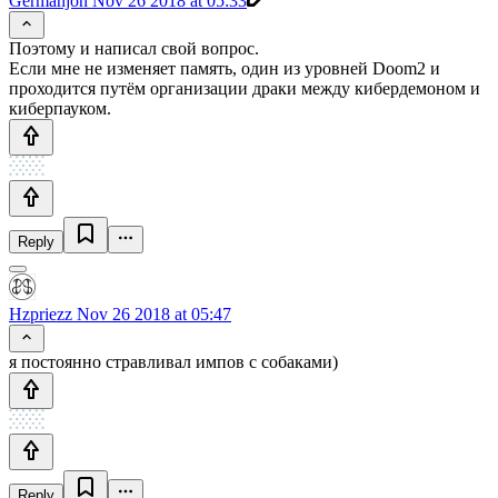
Germanjon
Nov 26 2018 at 05:33
Поэтому и написал свой вопрос.
Если мне не изменяет память, один из уровней Doom2 и
проходится путём организации драки между кибердемоном и
киберпауком.
Reply
Hzpriezz
Nov 26 2018 at 05:47
я постоянно стравливал импов с собаками)
Reply