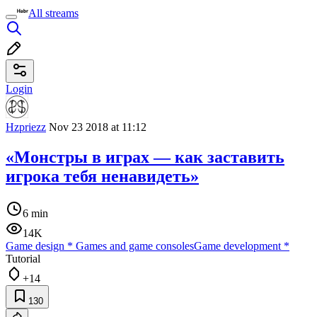
All streams
Login
Hzpriezz
Nov 23 2018 at 11:12
«Монстры в играх — как заставить
игрока тебя ненавидеть»
6 min
14K
Game design
*
Games and game consoles
Game development
*
Tutorial
+14
130