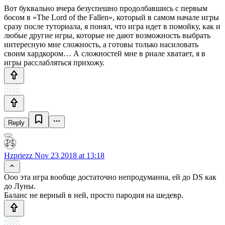
Вот буквально вчера безуспешно продолбавшись с первым
босом в «The Lord of the Fallen», который в самом начале игры
сразу после туториала, я понял, что игра идет в помойку, как и
любые другие игры, которые не дают возможность выбрать
интересную мне сложность, а готовы только насиловать
своим хардкором… А сложностей мне в риале хватает, я в
игры расслабляться прихожу.
Reply
Hzpriezz
Nov 23 2018 at 13:18
Ооо эта игра вообще достаточно непродуманна, ей до DS как
до Луны.
Баланс не верный в ней, просто пародия на шедевр.