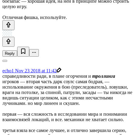
боезапас — хорошая идея, на ней в принципе можно строить
целую игру.
Отличная фишка, используйте.
Reply
echo1
Nov 23 2018 at 11:42
справедливости ради, в плане огорчения и
троллинга
игроков — вторая часть дарк соулс самая бодрая, —
использование окружения в бою (преследователь), ловушки,
враги на потолке, за спиной, патрули, засады — ты никогда не
видишь ситуации целиком, как с этими несчастными
лучниками. но мир линеен и скушен.
первая — вся сложность в исследовании мира и понимании
взаимосвязей локаций, и все. механики не хватает сильно.
третья взяла все самое лучшее, и отлично завершила серию,