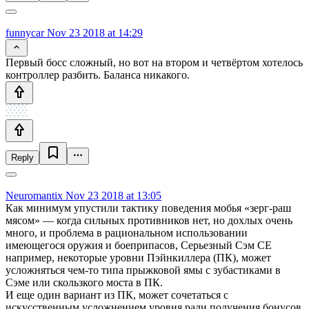
funnycar
Nov 23 2018 at 14:29
Первый босс сложный, но вот на втором и четвёртом хотелось
контроллер разбить. Баланса никакого.
Reply
Neuromantix
Nov 23 2018 at 13:05
Как минимум упустили тактику поведения мобья «зерг-раш
мясом» — когда сильных противников нет, но дохлых очень
много, и проблема в рациональном использовании
имеющегося оружия и боеприпасов, Серьезный Сэм СЕ
например, некоторые уровни Пэйнкиллера (ПК), может
усложняться чем-то типа прыжковой ямы с зубастиками в
Сэме или скользкого моста в ПК.
И еще один вариант из ПК, может сочетаться с
искусственным усложнением уровня ради получения бонусов