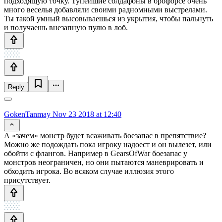
подходящую точку. Тупейшие солдафоны в брофорсе очень
много веселья добавляли своими радномными выстрелами.
Ты такой умный высовываешься из укрытия, чтобы пальнуть
и получаешь внезапную пулю в лоб.
Reply
GokenTanmay
Nov 23 2018 at 12:40
А «зачем» монстр будет всаживать боезапас в препятствие?
Можно же подождать пока игроку надоест и он вылезет, или
обойти с флангов. Например в GearsOfWar боезапас у
монстров неограничен, но они пытаются маневрировать и
обходить игрока. Во всяком случае иллюзия этого
присутствует.