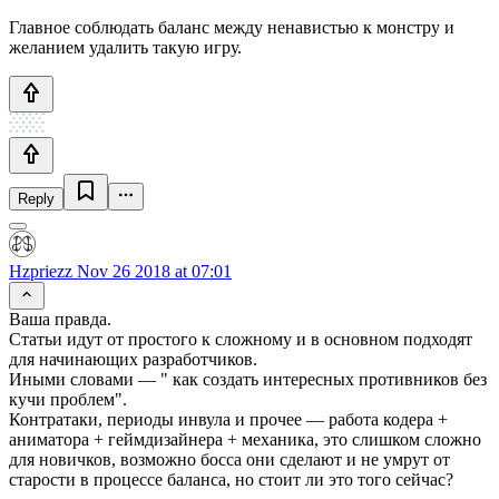
Главное соблюдать баланс между ненавистью к монстру и
желанием удалить такую игру.
Reply
Hzpriezz
Nov 26 2018 at 07:01
Ваша правда.
Статьи идут от простого к сложному и в основном подходят
для начинающих разработчиков.
Иными словами — " как создать интересных противников без
кучи проблем".
Контратаки, периоды инвула и прочее — работа кодера +
аниматора + геймдизайнера + механика, это слишком сложно
для новичков, возможно босса они сделают и не умрут от
старости в процессе баланса, но стоит ли это того сейчас?