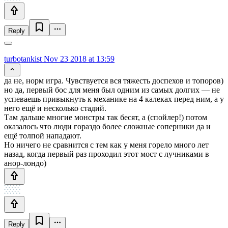
Reply
turbotankist
Nov 23 2018 at 13:59
да не, норм игра. Чувствуется вся тяжесть доспехов и топоров)
но да, первый бос для меня был одним из самых долгих — не
успеваешь привыкнуть к механике на 4 калеках перед ним, а у
него ещё и несколько стадий.
Там дальше многие монстры так бесят, а (спойлер!) потом
оказалось что люди гораздо более сложные соперники да и
ещё толпой нападают.
Но ничего не сравнится с тем как у меня горело много лет
назад, когда первый раз проходил этот мост с лучниками в
анор-лондо)
Reply