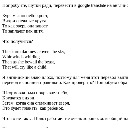
Попробуйте, шутки ради, перевести в google translate на англий
Буря мглою небо кроет,
Вихри снежные крутя.
То как зверь она завоет,
То заплачет как дитя.
Что получится?
The storm darkness covers the sky,
Whirlwinds whirling.
Then as she bewail the beast,
That will cry like a child.
Я английский знаю плохо, поэтому для меня этот перевод выгля
перевод выполнен правильно. Как проверить? Попробуем обрат
Штормовая тьма покрывает небо,
Кружатся вихри.
Затем, когда она оплакивает зверя,
Это будет плакать, как ребенок.
Что-то не так… Шлюз работает не очень хорошо, хотя общий нас