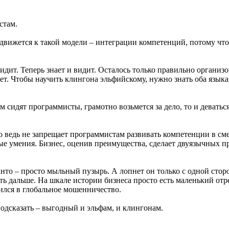
стам.
движется к такой модели – интеграции компетенций, потому что
 видит. Теперь знает и видит. Осталось только правильно органи
ет. Чтобы научить клингона эльфийскому, нужно знать оба языка,
 сидят программисты, грамотно возьмется за дело, то и деваться 
о ведь не запрещает программистам развивать компетенции в с
вые умения. Бизнес, оценив преимущества, сделает двуязычных 
анто – просто мыльный пузырь. А лопнет он только с одной стор
жить дальше. На шкале истории бизнеса просто есть маленький 
тился в глобальное мошенничество.
подсказать – выгодный и эльфам, и клингонам.