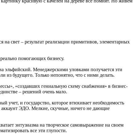
и картинку красивую с качелей на дереве все помнят. Но живем
ся на свет – результат реализации примитивов, элементарных
, реально помогающих бизнесу.
 на эльфийский. Менеджерскими уловками получается эти
и из будущего. Только непонятно, что с ними делать.
цессы», «создавших гениальную схему снабжения» в бизнес-
единстве – решений очень мало.
вый учет, и государство, которое втюхивает необходимость
 и аккаунт ЭДО. Мелкие, скучные, ничего не дающие
хватает энтузиазма на творческое самовыражение на своем
матизировать все эти глупости.