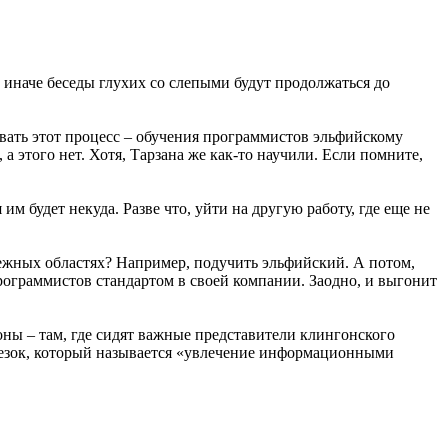
 иначе беседы глухих со слепыми будут продолжаться до
зовать этот процесс – обучения программистов эльфийскому
 а этого нет. Хотя, Тарзана же как-то научили. Если помните,
им будет некуда. Разве что, уйти на другую работу, где еще не
межных областях? Например, подучить эльфийский. А потом,
программистов стандартом в своей компании. Заодно, и выгонит
оны – там, где сидят важные представители клингонского
отрезок, который называется «увлечение информационными