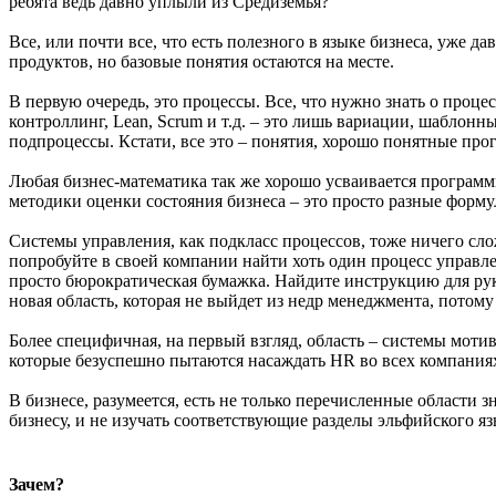
ребята ведь давно уплыли из Средиземья?
Все, или почти все, что есть полезного в языке бизнеса, уже
продуктов, но базовые понятия остаются на месте.
В первую очередь, это процессы. Все, что нужно знать о проце
контроллинг, Lean, Scrum и т.д. – это лишь вариации, шаблон
подпроцессы. Кстати, все это – понятия, хорошо понятные про
Любая бизнес-математика так же хорошо усваивается программ
методики оценки состояния бизнеса – это просто разные форм
Системы управления, как подкласс процессов, тоже ничего сло
попробуйте в своей компании найти хоть один процесс управлен
просто бюрократическая бумажка. Найдите инструкцию для руков
новая область, которая не выйдет из недр менеджмента, потому 
Более специфичная, на первый взгляд, область – системы моти
которые безуспешно пытаются насаждать HR во всех компаниях,
В бизнесе, разумеется, есть не только перечисленные области 
бизнесу, и не изучать соответствующие разделы эльфийского язы
Зачем?