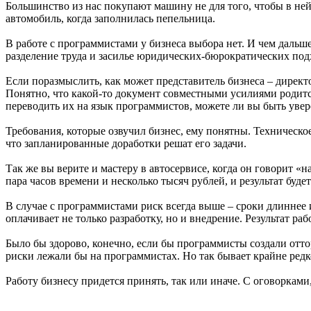
Большинство из нас покупают машину не для того, чтобы в ней 
автомобиль, когда заполнилась пепельница.
В работе с программистами у бизнеса выбора нет. И чем дальше
разделение труда и засилье юридических-бюрократических подх
Если поразмыслить, как может представитель бизнеса – директо
Понятно, что какой-то документ совместными усилиями родится
переводить их на язык программистов, можете ли вы быть увер
Требования, которые озвучил бизнес, ему понятны. Техническо
что запланированные доработки решат его задачи.
Так же вы верите и мастеру в автосервисе, когда он говорит «н
пара часов времени и несколько тысяч рублей, и результат будет
В случае с программистами риск всегда выше – сроки длиннее 
оплачивает не только разработку, но и внедрение. Результат р
Было бы здорово, конечно, если бы программисты создали оттор
риски лежали бы на программистах. Но так бывает крайне редко
Работу бизнесу придется принять, так или иначе. С оговорками