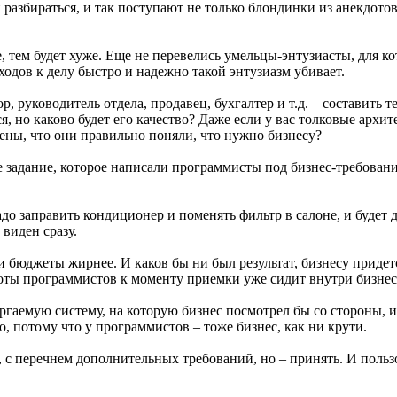
разбираться, и так поступают не только блондинки из анекдотов
, тем будет хуже. Еще не перевелись умельцы-энтузиасты, для к
одов к делу быстро и надежно такой энтузиазм убивает.
р, руководитель отдела, продавец, бухгалтер и т.д. – составить 
, но каково будет его качество? Даже если у вас толковые архи
ены, что они правильно поняли, что нужно бизнесу?
е задание, которое написали программисты под бизнес-требовани
адо заправить кондиционер и поменять фильтр в салоне, и будет 
 виден сразу.
и бюджеты жирнее. И каков бы ни был результат, бизнесу придет
аботы программистов к моменту приемки уже сидит внутри бизнес
гаемую систему, на которую бизнес посмотрел бы со стороны, и 
, потому что у программистов – тоже бизнес, как ни крути.
, с перечнем дополнительных требований, но – принять. И польз