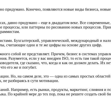
 давно придумано. Конечно, появляются новые виды бизнеса, нов
ссах, давно придумано – еще в двадцатом веке. Все современные,
ные процессы, или паттерны по рисованию новых процессов. Прин
граммистам.
истами. Бухгалтерский, управленческий, международный и нало
улы, считающие одни и те же цифры на основе других цифр.
жного собой не представляет. Причем, бизнес в системах управле
ия. Разумеется, если у вас внедрен ISO, то есть там такой проце
одителя, где сказано, что, когда и как он должен делать. Их не
что его же и погубит.
вации. Но, на самом деле, это — одна из самых простых областе
 не разбираясь в сути мотивации.
знаний. Например, есть рынки, продукты, маркетинг, слияния и п
ка. По крайней мере до тех пор, пока не решите создать свой би