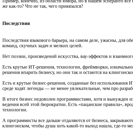
Пример, конечно, из области юмора, но в нашем эсперанто все 
же как-то? Что не так, чего привязался?
Последствия
Последствия языкового барьера, на самом деле, ужасны, для об
команд, скучных задач и мелких целей.
Нет поэзии, произведений искусства, вау-эффектов и взаимно
Есть крутые ИТ-решения, технологии, фреймворки, изначально
решения впарить бизнесу, но они так и остаются на клингонск
Есть и крутые бизнес-решения, созданные без использования 
среде ходят легенды — не менее увлекательные, чем про разраб
В итоге бизнес недоволен программистами, хотя и вынужден их 
ведения всей этой бюрократии. Есть «пацанские правила», вро
технологии.
А программисты все дальше отдаляются от бизнеса, закрываютс
клингонском, чтобы душа хоть какой-то выход нашла, где-то ме