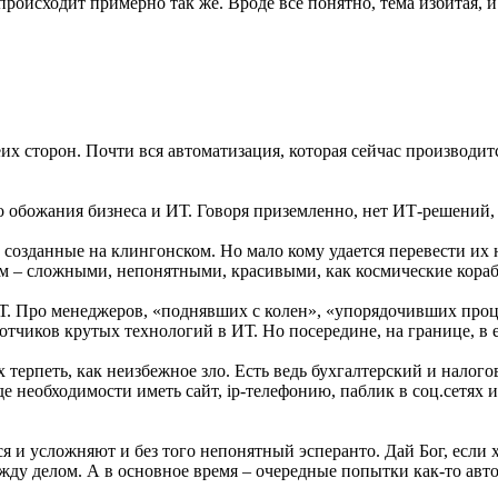
происходит примерно так же. Вроде все понятно, тема избитая, 
еих сторон. Почти вся автоматизация, которая сейчас производит
го обожания бизнеса и ИТ. Говоря приземленно, нет ИТ-решений
 созданные на клингонском. Но мало кому удается перевести их
ом – сложными, непонятными, красивыми, как космические корабл
ИТ. Про менеджеров, «поднявших с колен», «упорядочивших про
отчиков крутых технологий в ИТ. Но посередине, на границе, в 
терпеть, как неизбежное зло. Есть ведь бухгалтерский и налого
де необходимости иметь сайт, ip-телефонию, паблик в соц.сетях
я и усложняют и без того непонятный эсперанто. Дай Бог, если 
жду делом. А в основное время – очередные попытки как-то авто