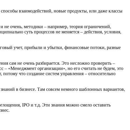
ые способы взаимодействий, новые продукты, или даже классы
 и не очень, методики – например, теория ограничений,
ципиально суть процессов не меняется – действия, условия,
говый учет, прибыли и убытки, финансовые потоки, разные
ния сам не очень разбирается. Это несложно проверить –
сс – «Менеджмент организации», но его считать не будем, это
т, потому что создание систем управления – относительно
й знаний в бизнесе. Там совсем немного шаблонных вариантов,
оглощения, IPO и т.д. Эти знания можно смело оставить
знес.