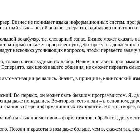
рьер. Бизнес не понимает языка информационных систем, прогр
ррогатный язык – некий аналог эсперанто, одинаково понятного 
большой вокабуляр, т.е. словарный запас. Бизнес может сказать н
отчет, который покажет просроченную дебиторскую задолженност
адут несколько уточняющих вопросов, чтобы перевести задачу в
ей, только очень скудный их набор. Нельзя поставить программи
. Эсперанто, как шлюз вашего общения, не сможет передать смыс
и автоматизации решались. Значит, в принципе, клингонский яз
гонский. Во-первых, он может быть бывшим программистом. Я, да
нцы даже попадались. Во-вторых, есть люди – в основном, дире
 знания в сфере информационных технологий. Но это, скорее, 
ний на язык примитивов – форм, отчетов, обработок, документов
ого. Поэзии и красоты в нем даже больше, чем в, скажем так, эл