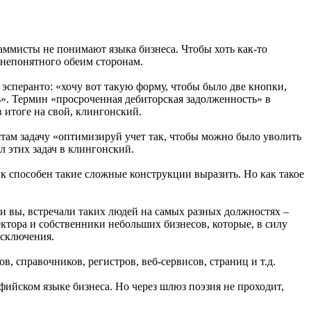
аммисты не понимают языка бизнеса. Чтобы хоть как-то
и непонятного обеим сторонам.
а эсперанто: «хочу вот такую форму, чтобы было две кнопки,
ь». Термин «просроченная дебиторская задолженность» в
 итоге на свой, клингонский.
стам задачу «оптимизируй учет так, чтобы можно было уволить
л этих задач в клингонский.
ык способен такие сложные конструкции выразить. Но как такое
 и вы, встречали таких людей на самых разных должностях –
ктора и собственники небольших бизнесов, которые, в силу
исключения.
, справочников, регистров, веб-сервисов, страниц и т.д.
ьфийском языке бизнеса. Но через шлюз поэзия не проходит,