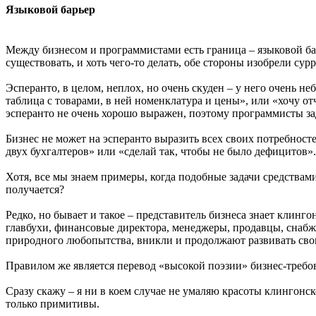
Языковой барьер
Между бизнесом и программистами есть граница – языковой ба
существовать, и хоть чего-то делать, обе стороны изобрели су
Эсперанто, в целом, неплох, но очень скуден – у него очень не
таблица с товарами, в ней номенклатура и цены», или «хочу 
эсперанто не очень хорошо выражен, поэтому программисты зад
Бизнес не может на эсперанто выразить всех своих потребност
двух бухгалтеров» или «сделай так, чтобы не было дефицитов»
Хотя, все мы знаем примеры, когда подобные задачи средствам
получается?
Редко, но бывает и такое – представитель бизнеса знает клин
главбухи, финансовые директора, менеджеры, продавцы, снабже
природного любопытства, вникли и продолжают развивать свои
Правилом же является перевод «высокой поэзии» бизнес-требова
Сразу скажу – я ни в коем случае не умаляю красоты клингонск
только примитивы.