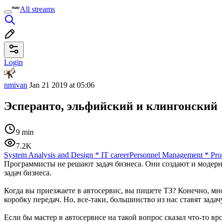
All streams
Login
nmivan
Jan 21 2019 at 05:06
Эсперанто, эльфийский и клингонский
9 min
7.2K
System Analysis and Design
*
IT career
Personnel Management
*
Pro
Программисты не решают задач бизнеса. Они создают и модерни
задач бизнеса.
Когда вы приезжаете в автосервис, вы пишете ТЗ? Конечно, мно
коробку передач. Но, все-таки, большинство из нас ставят задач
Если бы мастер в автосервисе на такой вопрос сказал что-то в