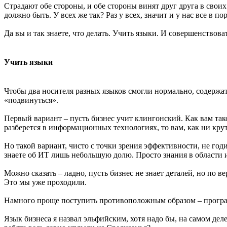
Страдают обе стороны, и обе стороны винят друг друга в своих 
должно быть. У всех же так? Раз у всех, значит и у нас все в по
Да вы и так знаете, что делать. Учить языки. И совершенствова
Учить языки
Чтобы два носителя разных языков смогли нормально, содержате
«подвинуться».
Первый вариант – пусть бизнес учит клингонский. Как вам такой
разберется в информационных технологиях, то вам, как ни крут
Но такой вариант, чисто с точки зрения эффективности, не годи
знаете об ИТ лишь небольшую долю. Просто знания в области и
Можно сказать – ладно, пусть бизнес не знает деталей, но по в
Это мы уже проходили.
Намного проще поступить противоположным образом – програм
Язык бизнеса я назвал эльфийским, хотя надо бы, на самом деле