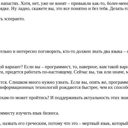
напастях. Хотя, нет, уже не винят – привыкли как-то, более-мене
рядке. Ну ладно, скажете вы, это все понятно и без тебя. Делать-т
ть эсперанто.
льно и интересно поговорить, кто-то должен знать два языка – 
 вариант? Если вы – программист, то, наверное, вам такой вариа
и, придется работать по-настоящему. Сейчас вы, так или иначе, 
тся. Слишком много нужно узнать. Если вы, опять же, программис
нформационных технологий рождаются быстрее, чем их способен 
ерхам-то может пройтись? И поддерживать актуальность этих знан
мисту изучить язык бизнеса.
, назвать его греческим, потому что это – мертвый язык, которы