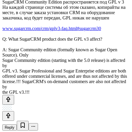
SugarCRM Community Edition распространяется под GPL v 3
На каждой странице системы об этом сказано, копирайты на
месте, в случае заказа установки CRM на оборудование
заказчика, код будет передан, GPL никак не нарушен
www.sugarcrm.com/crm/gplv3-faq.html#sugarcrm30
Q: What SugarCRM product does the GPL v3 affect?
A: Sugar Community edition (formally known as Sugar Open
Source). Only
Sugar Community edition (starting with the 5.0 release) is affected
by
GPL v3. Sugar Professional and Sugar Enterprise editions are both
offered under commercial licenses, and are thus not affected by this
license.!!! SugarCRM's on-demand customers are also not affected
by
the GPL v3.!!!
Reply