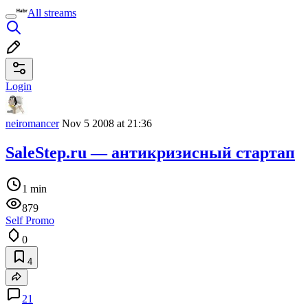
All streams
Login
neiromancer
Nov 5 2008 at 21:36
SaleStep.ru — антикризисный стартап
1 min
879
Self Promo
0
4
21