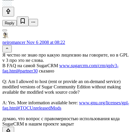
Reply
neiromancer
Nov 6 2008 at 08:22
Я честно не знаю про какую лицензию вы говорите, но в GPL
v 3 про это не слова.
В FAQ на самой SugarCRM
www.sugarcrm.com/crm/gplv3-
faq.html#partner30
сказано
Q: Am I allowed to host (rent or provide an on-demand service)
modified versions of Sugar Community Edition without making
available the modified work source code?
A: Yes. More information available here:
www.gnu.org/licenses/gpl-
faq.html#TOCUnreleasedMods
думаю, что вопрос с правомерностью использования кода
SugarCRM в нашем проекте закрыт