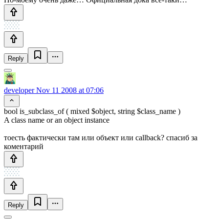
Reply
developer
Nov 11 2008 at 07:06
bool is_subclass_of ( mixed $object, string $class_name )
A class name or an object instance
тоесть фактически там или объект или callback? спасиб за
коментарий
Reply