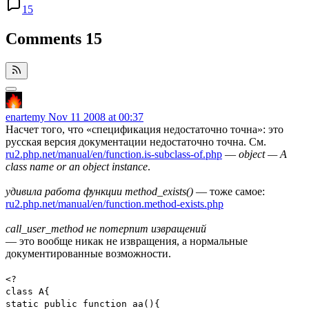
15
Comments
15
enartemy
Nov 11 2008 at 00:37
Насчет того, что «спецификация недостаточно точна»: это
русская версия документации недостаточно точна. См.
ru2.php.net/manual/en/function.is-subclass-of.php
—
object — A
class name or an object instance
.
удивила работа функции method_exists()
— тоже самое:
ru2.php.net/manual/en/function.method-exists.php
call_user_method не потерпит извращений
— это вообще никак не извращения, а нормальные
документированные возможности.
<?
class A{
static public function aa(){