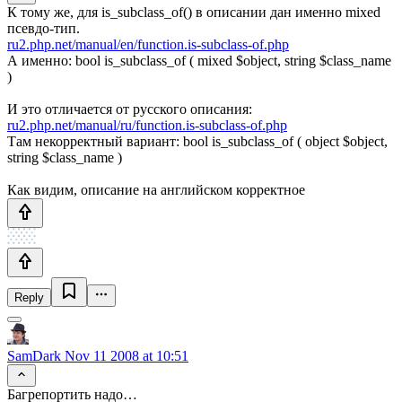
К тому же, для is_subclass_of() в описании дан именно mixed
псевдо-тип.
ru2.php.net/manual/en/function.is-subclass-of.php
А именно: bool is_subclass_of ( mixed $object, string $class_name
)
И это отличается от русского описания:
ru2.php.net/manual/ru/function.is-subclass-of.php
Там некорректный вариант: bool is_subclass_of ( object $object,
string $class_name )
Как видим, описание на английском корректное
Reply
SamDark
Nov 11 2008 at 10:51
Багрепортить надо…