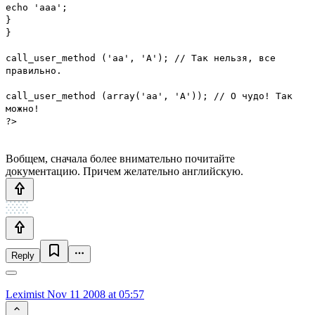
echo 'aaa';
}
}
call_user_method ('aa', 'A'); // Так нельзя, все
правильно.
call_user_method (array('aa', 'A')); // О чудо! Так
можно!
?>
Вобщем, сначала более внимательно почитайте
документацию. Причем желательно английскую.
Reply
Leximist
Nov 11 2008 at 05:57