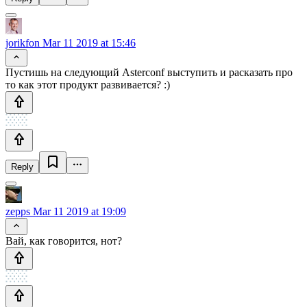
jorikfon
Mar 11 2019 at 15:46
Пустишь на следующий Asterconf выступить и расказать про
то как этот продукт развивается? :)
Reply
zepps
Mar 11 2019 at 19:09
Вай, как говорится, нот?