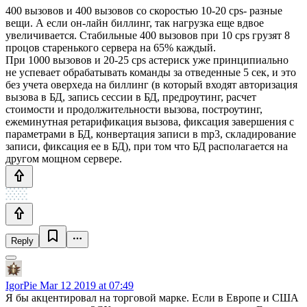
400 вызовов и 400 вызовов со скоростью 10-20 cps- разные
вещи. А если он-лайн биллинг, так нагрузка еще вдвое
увеличивается. Стабильные 400 вызовов при 10 cps грузят 8
процов старенького сервера на 65% каждый.
При 1000 вызовов и 20-25 cps астериск уже принципиально
не успевает обрабатывать команды за отведенные 5 сек, и это
без учета оверхеда на биллинг (в который входят авторизация
вызова в БД, запись сессии в БД, предроутинг, расчет
стоимости и продолжительности вызова, построутинг,
ежеминутная ретарификация вызова, фиксация завершения с
параметрами в БД, конвертация записи в mp3, складирование
записи, фиксация ее в БД), при том что БД располагается на
другом мощном сервере.
Reply
IgorPie
Mar 12 2019 at 07:49
Я бы акцентировал на торговой марке. Если в Европе и США