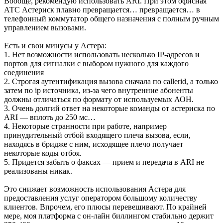
Вообще, рекомендую использовать ARI. При этом офисная
АТС Астериск плавно превращается… превращается… в
телефонный коммутатор общего назначения с полным ручным
управлением вызовами.
Есть и свои минусы у Астера:
1. Нет возможности использовать несколько IP-адресов и
портов для сигналки с выбором нужного для каждого
соединения
2. Строгая аутентификация вызова сначала по callerid, а только
затем по ip источника, из-за чего внутренние абоненты
должны отличаться по формату от используемых АОН.
3. Очень долгий ответ на некоторые команды от астериска по
ARI — вплоть до 250 мс…
4. Некоторые странности при работе, например
принудительный отбой входящего плеча вызова, если,
находясь в бридже с ним, исходящее плечо получает
некоторые коды отбоя.
5. Придется забыть о факсах — прием и передача в ARI не
реализованы никак.
Это снижает возможность использования Астера для
предоставления услуг оператором большому количеству
клиентов. Впрочем, его плюсы перевешивают. По крайней
мере, моя платформа с он-лайн биллингом стабильно держит