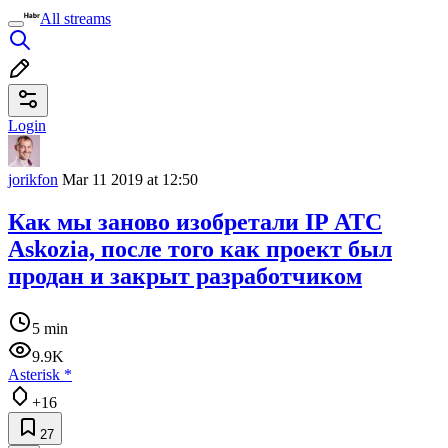
All streams
Login
jorikfon
Mar 11 2019 at 12:50
Как мы заново изобретали IP АТС
Askozia, после того как проект был
продан и закрыт разработчиком
5 min
9.9K
Asterisk
*
+16
27