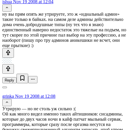
ishua
Nov 19 2008 at 12:04
ну вы прям опять же утрируете, это ж «идиальный админ»
такие только в байках. на самом деле админы действительно
дома очень добродушные типы (ну тех что я знаю)
единственный наверно недостаток это тяжелые на подъем, но
тут скорее по этой причине пал выбор на эту профессию, а не
наоборот (пишу про тру админов аникешики не всчет, они
еще прыткие) :)
Reply
grinka
Nov 19 2008 at 12:08
Утрирую — но не столь уж сильно :(
Ой как много видел именно таких айтишников: сисадмины,
которые до двух часов ночи в кайф патчат мыльный сервак,
программеры, которые сразу после оргазма несутся на
бумажку свежепридуманный алгоритм записать, чтоб утром