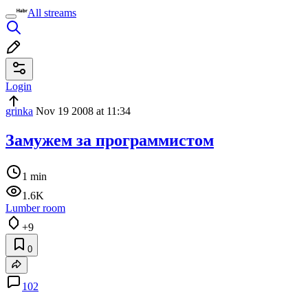
All streams
Login
grinka
Nov 19 2008 at 11:34
Замужем за программистом
1 min
1.6K
Lumber room
+9
0
102