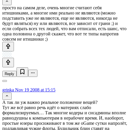
просто на самом деле, очень многие считают себя
итишниками, а многие ими реально не являются (можно
подставить уже не являются, еще не являются, никогда не
будут являться) ну или являются, все зависит от грани ;) и
если собрать всех тех людей, что вам отписали, есть шанс, что
одна половина о другой скажет, что вот те типы напротив
совсем не итишники ;)
Reply
grinka
Nov 19 2008 at 15:15
А так ли уж важно реальное положение вещей?
Тут же всё равно речь идёт о материях слабо
формализируемых… Так многие кодеры и сисадмины вполне
равнодушны к компьютерам в нерабочее время. И, наоборот,
простые юзеры просиживают в том же oGame сутки напролёт,
подлавливая чужие флоты. Будильник блин ставят на