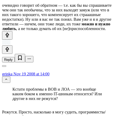
очевидно говорит об обратном — т.е. как бы вы спрашиваете
чем они так необычны, что за них выходят замуж (или что в
них такого хорошего, что компенсирует их страаашные
недостатки). Ну или я вас не так понял. Вам уже и я и другие
ответили — ничем, они тоже люди, их тоже
можно и нужно
любить
, а не только думать об их [не]приспособленности.
Reply
grinka
Nov 19 2008 at 14:00
Кстати проблемы в ВОВ и ЛОА — это вообще
каким боком к именно IT-шникам относится? Или
другие в них не режутся?
Режутся. Просто, насколько я могу судить, программисты/