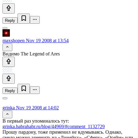
Reply
maxshopen
Nov 19 2008 at 13:54
Видимо The Legend of Ares
Reply
grinka
Nov 19 2008 at 14:02
В первый раз упоминалось тут:
grinka.habrahabr.ru/blog/44969/#comment_1132729
Прошу пардону, тоже применил не вдумываясь. Однако,
смело можно заменить на «Линейку», «Сферу», «Огейм» или