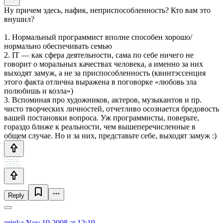
Ну причем здесь, нафик, неприспособленность? Кто вам это
внушил?
1. Нормальный программист вполне способен хорошо/
нормально обеспечивать семью
2. IT — как сфера деятельности, сама по себе ничего не
говорит о моральных качествах человека, а именно за них
выходят замуж, а не за приспособленность (квинтэссенция
этого факта отлична выражена в поговорке «любовь зла
полюбишь и козла»)
3. Вспоминая про художников, актеров, музыкантов и пр.
чисто творческих личностей, отчетливо осознается бредовость
вашей постановки вопроса. Уж программисты, поверьте,
гораздо ближе к реальности, чем вышеперечисленные в
общем случае. Но и за них, представьте себе, выходят замуж :)
Reply
grinka
Nov 19 2008 at 12:19