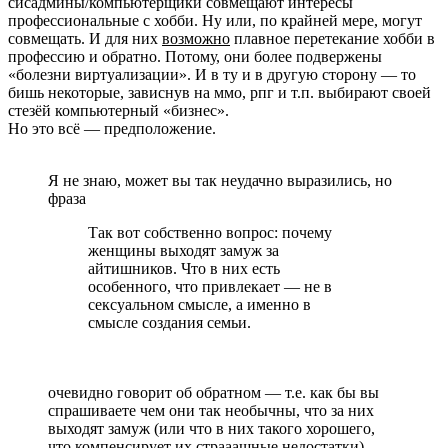
сисадмины/компьютерщики совмещают интересы
профессиональные с хобби. Ну или, по крайней мере, могут
совмещать. И для них
возможно
плавное перетекание хобби в
профессию и обратно. Потому, они более подвержены
«болезни виртуализации». И в ту и в другую сторону — то
бишь некоторые, зависнув на ммо, рпг и т.п. выбирают своей
стезёй компьютерный «бизнес».
Но это всё — предположение.
Я не знаю, может вы так неудачно выразились, но
фраза
Так вот собственно вопрос: почему
женщины выходят замуж за
айтишников. Что в них есть
особенного, что привлекает — не в
сексуальном смысле, а именно в
смысле создания семьи.
очевидно говорит об обратном — т.е. как бы вы
спрашиваете чем они так необычны, что за них
выходят замуж (или что в них такого хорошего,
что компенсирует их страаашные недостатки).