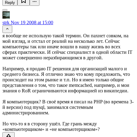
Reply
strk
Nov 19 2008 at 15:00
я вообще не использую такой термин. Он пахнет совком, на
мой взгляд, и отстал от реалий на несколько лет. Сейчас
компьютеры так или иначе вошли в нашу жизнь во всех
сферах практически. И сейчас специалист в одной области IT
может совершенно неразбирающимся в другой.
Например, я продаю IT решения для организаций малого и
среднего бизнеса. Я отлично знаю что кому предложить, что
происходит на этом рынке и т.п. Но я имею только общие
представления о том, что такое memcached, например, и мои
знания о RoR ограничиваются информацией из википедии.
Я компьютерщик? В своё время я писал на PHP (во времена 3-
й версии) под mysql, занимался системным
администрированием.
Но что-то я в сторону ушёл. Где грань между
«компьютерщиком» и «не компьютерщиком»?