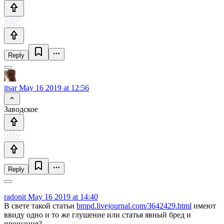
Reply
itsar
May 16 2019 at 12:56
Заводское
Reply
radonit
May 16 2019 at 14:40
В свете такой статьи
bmpd.livejournal.com/3642429.html
имеют
ввиду одно и то же глушение или статья явный бред и
прощания?