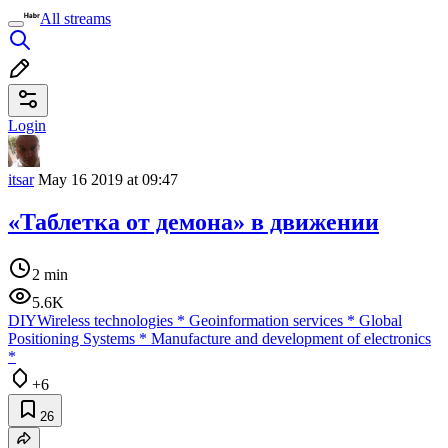
All streams
Login
itsar
May 16 2019 at 09:47
«Таблетка от демона» в движении
2 min
5.6K
DIY
Wireless technologies
*
Geoinformation services
*
Global
Positioning Systems
*
Manufacture and development of electronics
*
+6
26