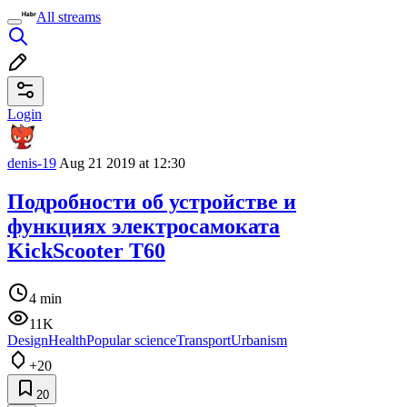
All streams
Login
denis-19
Aug 21 2019 at 12:30
Подробности об устройстве и
функциях электросамоката
KickScooter T60
4 min
11K
Design
Health
Popular science
Transport
Urbanism
+20
20