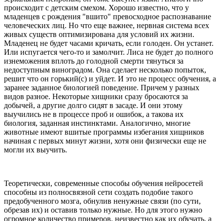
происходит с детским смехом. Хорошо известно, что у
младенцев с рождения "вшито" превосходное распознавание
человеческих лиц. Но что еще важнее, нервная система всех
живых существ оптимизирована для условий их жизни.
Младенец не будет часами кричать, если голоден. Он устанет.
Или испугается чего-то и замолчит. Лиса не будет до полного
изнеможения вплоть до голодной смерти тянуться за
недоступным виноградом. Она сделает несколько попыток,
решит что он горький(с) и уйдет. И это не процесс обучения, а
заранее заданное биологией поведение. Причем у разных
видов разное. Некоторые хищники сразу бросаются за
добычей, а другие долго сидят в засаде. И они этому
выучились не в процессе проб и ошибок, а такова их
биология, заданная инстинктами. Аналогично, многие
животные имеют вшитые программы избегания хищников
начиная с первых минут жизни, хотя они физически еще не
могли их выучить.
Теоретически, современные способы обучения нейросетей
способны из полносвязной сети создать подобие такого
предобученного мозга, обнулив ненужные связи (по сути,
обрезав их) и оставив только нужные. Но для этого нужно
огромное количество примеров, неизвестно как их обучать, а