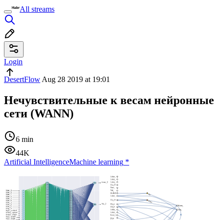
All streams
Login
DesertFlow
Aug 28 2019 at 19:01
Нечувствительные к весам нейронные
сети (WANN)
6 min
44K
Artificial Intelligence
Machine learning
*