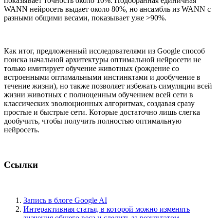
показывает точность около 10%. Подобранная единичная
WANN нейросеть выдает около 80%, но ансамбль из WANN с
разными общими весами, показывает уже >90%.
Как итог, предложенный исследователями из Google способ
поиска начальной архитектуры оптимальной нейросети не
только имитирует обучение животных (рождение со
встроенными оптимальными инстинктами и дообучение в
течение жизни), но также позволяет избежать симуляции всей
жизни животных с полноценным обучением всей сети в
классических эволюционных алгоритмах, создавая сразу
простые и быстрые сети. Которые достаточно лишь слегка
дообучить, чтобы получить полностью оптимальную
нейросеть.
Ссылки
Запись в блоге Google AI
Интерактивная статья, в которой можно изменять
значения общего веса и следить за результатом