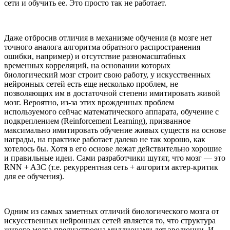
сети и обучить ее. Это просто так не работает.
Даже отбросив отличия в механизме обучения (в мозге нет
точного аналога алгоритма обратного распространения
ошибки, например) и отсутствие разномасштабных
временных корреляций, на основании которых
биологический мозг строит свою работу, у искусственных
нейронных сетей есть еще несколько проблем, не
позволяющих им в достаточной степени имитировать живой
мозг. Вероятно, из-за этих врожденных проблем
используемого сейчас математического аппарата, обучение с
подкреплением (Reinforcement Learning), призванное
максимально имитировать обучение живых существ на основе
награды, на практике работает далеко не так хорошо, как
хотелось бы. Хотя в его основе лежат действительно хорошие
и правильные идеи. Сами разработчики шутят, что мозг — это
RNN + A3C (т.е. рекуррентная сеть + алгоритм актер-критик
для ее обучения).
Одним из самых заметных отличий биологического мозга от
искусственных нейронных сетей является то, что структура
живого мозга преднастроена миллионами лет эволюции. И