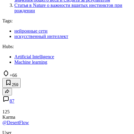
Статья в Nature о важности вшитых инстинктов при
рождении
Tags:
нейронные сети
искусственный интеллект
Hubs:
Artificial Intelligence
Machine learning
+66
259
87
125
Karma
@DesertFlow
User