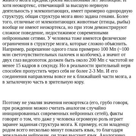
хотя неокортекс, отвечающий за высшую нервную
деятельность у млекопитающих, имеет примерно однородную
структуру, общая структура мозга явно задана генами. Более
того, отличные от млекопитающих животные (птицы, рыбы)
вообще не имеют неокортекса, но при этом демонстрируют
сложное поведение, недостижимое современными
нейронными сетями. У человека тоже имеются физические
ограничения в структуре мозга, которые сложно объяснить.
Например, разрешение одного глаза примерно 100 Мп (~100
млн светочувствительных палочек и колбочек), а значит от
двух глаз видеопоток должен быть около 200 Мп с частотой не
менее 15 кадров в секунду. Но в реальности зрительный нерв
способен пропустить через себя не более 2-3 Мп. И его
соединения направлены вовсе не к ближайшей части мозга, а
в затылочную часть в зрительную кору.
Поэтому не умаляя значения неокортекса (его, грубо говоря,
при рождении можно считать аналогом случайно
инициированных современных нейронных сетей), факты
говорят о том, что даже у человека огромную роль играет
заранее заданная структура мозга. К примеру, если младенцу
родом всего несколько минут показать язык, то благодаря
зеркальным нейронам, он тоже высунет язык. Аналогично