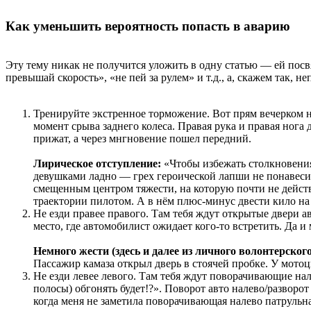
Как уменьшить вероятность попасть в аварию
Эту тему никак не получится уложить в одну статью — ей пос
превышай скорость», «не пей за рулем» и т.д., а, скажем так, 
Тренируйте экстренное торможение. Вот прям вечерком 
момент срыва заднего колеса. Правая рука и правая нога
прижат, а через мнгновение пошел передний.
Лирическое отступление:
«Чтобы избежать столкновения
девушками ладно — грех героической лапши не понавеси
смещенным центром тяжести, на которую почти не действу
траектории пилотом. А в нём плюс-минус двести кило на
Не езди правее правого. Там тебя ждут открытые двери а
место, где автомобилист ожидает кого-то встретить. Да и
Немного жести (здесь и далее из личного волонтерског
Пассажир камаза открыл дверь в стоячей пробке. У мотоц
Не езди левее левого. Там тебя ждут поворачивающие на
полосы) обгонять будет!?». Поворот авто налево/развор
когда меня не заметила поворачивающая налево патрульн