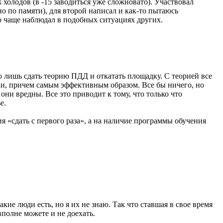
 холодов (в -15 заводиться уже сложновато). Участвовал
о по памяти), для второй написал и как-то пытаюсь
 чаще наблюдал в подобных ситуациях других.
о лишь сдать теорию ПДД и откатать площадку. С теорией все
ки, причем самым эффективным образом. Все бы ничего, но
они вредны. Все это приводит к тому, что только что
е.
я «сдать с первого раза», а на наличие программы обучения
кие люди есть, но я их не знаю. Так что ставшая в свое время
вполне можете и не доехать.