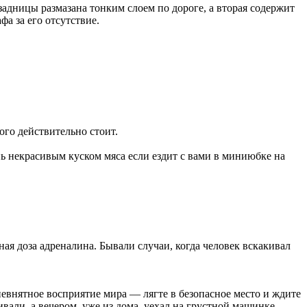
задницы размазана тонким слоем по дороге, а вторая содержит
а за его отсутствие.
ого действительно стоит.
ь некрасивым куском мяса если ездит с вами в миниюбке на
ая доза адреналина. Бывали случаи, когда человек вскакивал
 невнятное восприятие мира — лягте в безопасное место и ждите
вали, а вечером, уже из дома, уехал на грустной машинке.