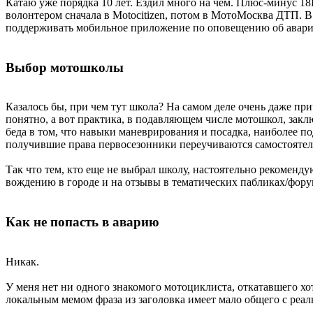
Катаю уже порядка 10 лет. Ездил много на чем. Плюс-минус 18К
волонтером сначала в Motocitizen, потом в МотоМосква ДТП. В 
поддерживать мобильное приложение по оповещению об авария
Выбор мотошколы
Казалось бы, при чем тут школа? На самом деле очень даже пр
понятно, а вот практика, в подавляющем числе мотошкол, зак
беда в том, что навыки маневрирования и посадка, наиболее по
получившие права первосезонники переучиваются самостоятельн
Так что тем, кто еще не выбрал школу, настоятельно рекоменд
вождению в городе и на отзывы в тематических пабликах/фору
Как не попасть в аварию
Никак.
У меня нет ни одного знакомого мотоциклиста, откатавшего хотя
локальным мемом фраза из заголовка имеет мало общего с реаль