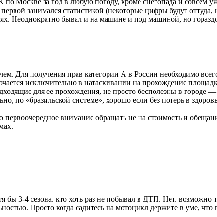
 по Москве за год в любую погоду, кроме снегопада и совсем уж
первой занимался статистикой (некоторые цифры будут оттуда, н
х. Неоднократно бывал и на машине и под машиной, но гораздо
ичем. Для получения прав категории А в России необходимо всег
лючается исключительно в натаскивании на прохождение площад
дходящие для ее прохождения, не просто бесполезны в городе — 
о, по «бразильской системе», хорошо если без потерь в здоровь
ую первоочередное внимание обращать не на стоимость и обещани
мах.
 бы 3-4 сезона, кто хоть раз не побывал в ДТП. Нет, возможно та
ностью. Просто когда садитесь на мотоцикл держите в уме, что 