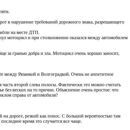
пяти.
орот в нарушение требований дорожного знака, разрешающего
гибли на месте ДТП.
нул мотоцикл и при столкновении оказался между автомобилем
ще за гранью добра и зла. Мотоцикл очень хорошо заносит,
те между Рязанкой и Волгоградкой. Очень не аппетитное
я часть второй слева полосы. Фактически это можно считать
 без веских на то причин. Объяснение очень простое: что
циклом справа от автомобиля?
й на дороге, резкий как понос. С большой вероятностью там
последнее время это случается все чаще.