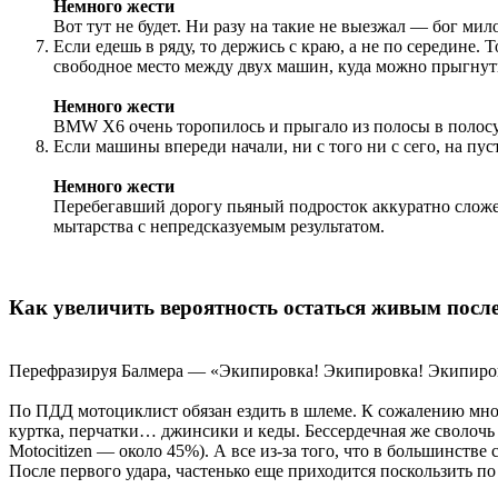
Немного жести
Вот тут не будет. Ни разу на такие не выезжал — бог мил
Если едешь в ряду, то держись с краю, а не по середине
свободное место между двух машин, куда можно прыгнуть
Немного жести
BMW X6 очень торопилось и прыгало из полосы в полосу.
Если машины впереди начали, ни с того ни с сего, на пу
Немного жести
Перебегавший дорогу пьяный подросток аккуратно сложен
мытарства с непредсказуемым результатом.
Как увеличить вероятность остаться живым после
Перефразируя Балмера — «Экипировка! Экипировка! Экипиро
По ПДД мотоциклист обязан ездить в шлеме. К сожалению мн
куртка, перчатки… джинсики и кеды. Бессердечная же сволочь 
Motocitizen — около 45%). А все из-за того, что в большинств
После первого удара, частенько еще приходится поскользить п