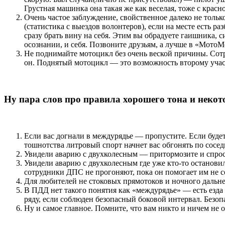
Грустная машинка она такая же как веселая, тоже с красн
Очень частое заблуждение, свойственное далеко не только
(статистика с выездов волонтеров), если на месте есть р
сразу брать вину на себя. Этим вы обрадуете гаишника, с
осознании, и себя. Позвоните друзьям, а лучше в «МотоМ
Не поднимайте мотоцикл без очень веской причины. Сотр
он. Поднятый мотоцикл — это возможность второму участ
Ну пара слов про правила хорошего тона и неко
Если вас догнали в междурядье — пропустите. Если будете
тошнотства литровый спорт начнет вас обгонять по сосе
Увидели аварию с двухколесным — притормозите и спросит
Увидели аварию с двухколесным где уже кто-то останови
сотрудники ДПС не прогоняют, пока он помогает им не 
Для любителей не стоковых прямотоков и ночного дальнег
В ПДД нет такого понятия как «междурядье» — есть езда 
ряду, если соблюден безопасный боковой интервал. Безо
Ну и самое главное. Помните, что вам никто и ничем не о