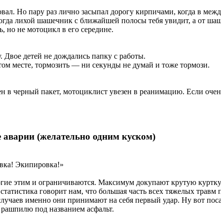
овал. Но пару раз лично засыпал дорогу кирпичами, когда в меж
. Тогда лихой шашечник с ближайшей полосы тебя увидит, а от ш
, но не мотоцикл в его середине.
 Двое детей не дождались папку с работы.
стом месте, тормозить — ни секунды не думай и тоже тормози.
 в черный пакет, мотоциклист увезен в реанимацию. Если очень
 аварии (желательно одним куском)
вка! Экипировка!»
огие этим и ограничиваются. Максимум докупают крутую куртк
статистика говорит нам, что большая часть всех тяжелых травм
е случаев именно они принимают на себя первый удар. Ну вот поса
о рашпилю под названием асфальт.