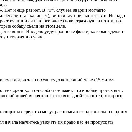
адо.
. Нет и еще раз нет. В 70% случаев аварий мот/авто
о адреналин зашкаливает), виновным признается авто. Не надо
ерестроении и сильно огорчите свою страховую, а потом, по
орые собаку съели на этом деле.
что видит. И в дело уйдут ровно те фотки, которые сделает
но уничтожению улик.
очтут за идиота, а в худшем, закипевший через 15 минут
очень хреново и он слабо понимает, что вообще происходит.
ольшой долей вероятности это выездной волонтер, которого
анспортных средства могут располагаться параллельно в одном
я начала научитесь уважать их право вас не пропускать.