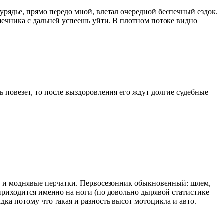
дурядье, прямо передо мной, влетал очередной беспечный ездок.
ашечника с дальней успеешь уйти. В плотном потоке видно
 повезет, то после выздоровления его ждут долгие судебные
у и моднявые перчатки. Первосезонник обыкновенный: шлем,
 приходится именно на ноги (по довольно дырявой статистике
дка потому что такая и разность высот мотоцикла и авто.