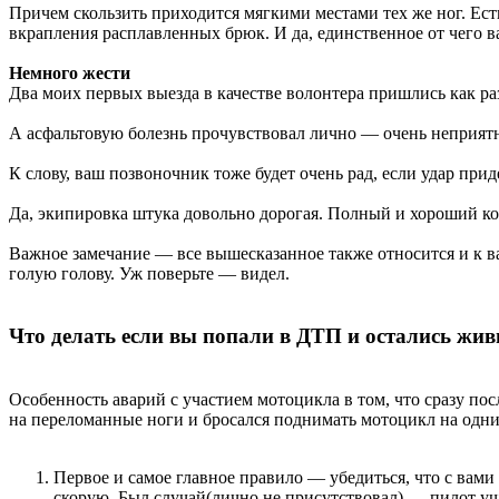
Причем скользить приходится мягкими местами тех же ног. Есть
вкрапления расплавленных брюк. И да, единственное от чего ва
Немного жести
Два моих первых выезда в качестве волонтера пришлись как р
А асфальтовую болезнь прочувствовал лично — очень неприятн
К слову, ваш позвоночник тоже будет очень рад, если удар при
Да, экипировка штука довольно дорогая. Полный и хороший ко
Важное замечание — все вышесказанное также относится и к ва
голую голову. Уж поверьте — видел.
Что делать если вы попали в ДТП и остались жи
Особенность аварий с участием мотоцикла в том, что сразу пос
на переломанные ноги и бросался поднимать мотоцикл на одних
Первое и самое главное правило — убедиться, что с вами
скорую. Был случай(лично не присутствовал) — пилот ушиб