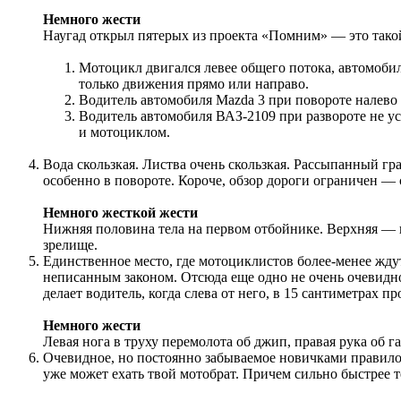
Немного жести
Наугад открыл пятерых из проекта «Помним» — это такой 
Мотоцикл двигался левее общего потока, автомоби
только движения прямо или направо.
Водитель автомобиля Mazda 3 при повороте налево
Водитель автомобиля ВАЗ-2109 при развороте не у
и мотоциклом.
Вода скользкая. Листва очень скользкая. Рассыпанный гр
особенно в повороте. Короче, обзор дороги ограничен —
Немного жесткой жести
Нижняя половина тела на первом отбойнике. Верхняя — н
зрелище.
Единственное место, где мотоциклистов более-менее ждут
неписанным законом. Отсюда еще одно не очень очевидно
делает водитель, когда слева от него, в 15 сантиметрах 
Немного жести
Левая нога в труху перемолота об джип, правая рука об га
Очевидное, но постоянно забываемое новичками правило. 
уже может ехать твой мотобрат. Причем сильно быстрее те