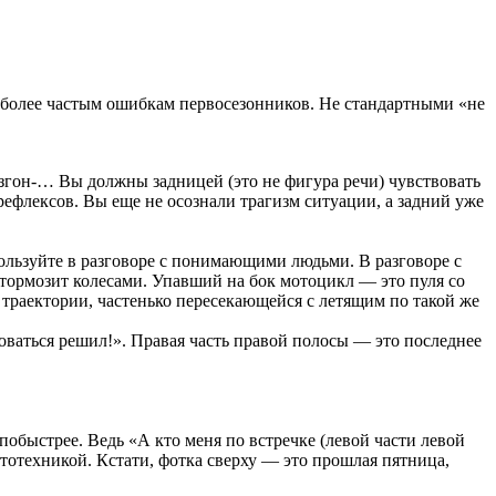
иболее частым ошибкам первосезонников. Не стандартными «не
згон-… Вы должны задницей (это не фигура речи) чувствовать
рефлексов. Вы еще не осознали трагизм ситуации, а задний уже
ользуйте в разговоре с понимающими людьми. В разговоре с
тормозит колесами. Упавший на бок мотоцикл — это пуля со
й траектории, частенько пересекающейся с летящим по такой же
оваться решил!». Правая часть правой полосы — это последнее
обыстрее. Ведь «А кто меня по встречке (левой части левой
тотехникой. Кстати, фотка сверху — это прошлая пятница,