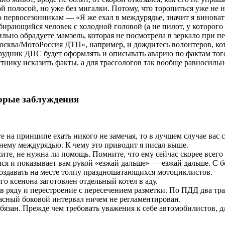
ой полосой, но уже без мигалки. Потому, что торопиться уже не н
 первосезонникам — «Я же ехал в междурядье, значит я виноват»
азбирающийся человек с холодной головой (а не пилот, у которог
ильно обрадуете мамзель, которая не посмотрела в зеркало при п
осква/МотоРоссия ДТП», например, и дождитесь волонтеров, кот
удник ДПС будет оформлять и описывать аварию по фактам того, 
нику исказить факты, а для трассологов так вообще равносиль
торые заблуждения
 на принципе ехать никого не замечая, то в лучшем случае вас с
днему междурядью. К чему это приводит я писал выше.
е, не нужна ли помощь. Помните, что ему сейчас скорее всего 
лся и показывает вам рукой «езжай дальше» — езжай дальше. С б
создавать на месте толпу праздношатающихся мотоциклистов.
о ксенона заготовлен отдельный котел в аду.
в ряду и перестроение с пересечением разметки. По ПДД два тр
пасный боковой интервал ничем не регламентирован.
бязан. Прежде чем требовать уважения к себе автомобилистов, дл