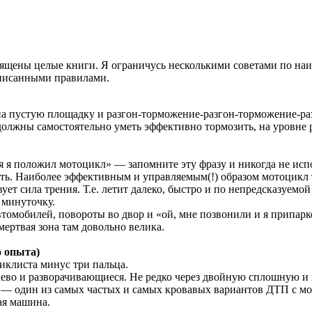
вящены целые книги. Я ограничусь несколькими советами по на
неписанными правилами.
на пустую площадку и разгон-торможение-разгон-торможение-ра
 должны самостоятельно уметь эффективно тормозить, на уровне 
 я положил мотоцикл» — запомните эту фразу и никогда не исп
ть. Наиболее эффективным и управляемым(!) образом мотоцикл 
ет сила трения. Т.е. летит далеко, быстро и по непредсказуемо
 минуточку.
втомобилей, повороты во двор и «ой, мне позвонили и я припарк
 мертвая зона там довольно велика.
о опыта)
иклиста минус три пальца.
лево и разворачивающиеся. Не редко через двойную сплошную и п
от — один из самых частых и самых кровавых вариантов ДТП с мо
ая машина.