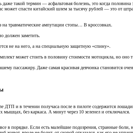
 даже такой термин — асфальтовая болезнь, это когда половина 
с может спасти китайский шлем за тысячу рублей — это от штраф
аз на травматические ампутации стопы… В кроссовках.
о должен заметить.
дется не на него, а на специальную защитную «спину».
мплект может стоить в половину стоимости мотоцикла, но оно т
шему пассажиру. Даже самая красивая девчонка становится очен
вы
ле ДТП и в течении получаса после в пилоте содержится лошадин
 мышцах, без каркаса. А минут через 10 зеленел и отключался.
 все в порядке. Если есть малейшие подозрения, странные боли,
 живот, вроде не болит, от скорой отказался, как его не упраши