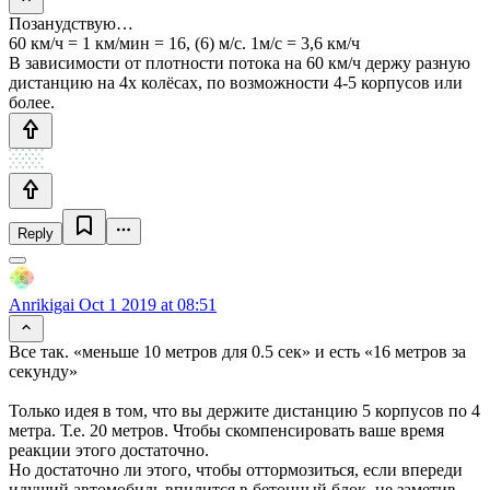
Позанудствую…
60 км/ч = 1 км/мин = 16, (6) м/c. 1м/с = 3,6 км/ч
В зависимости от плотности потока на 60 км/ч держу разную
дистанцию на 4х колёсах, по возможности 4-5 корпусов или
более.
Reply
Anrikigai
Oct 1 2019 at 08:51
Все так. «меньше 10 метров для 0.5 сек» и есть «16 метров за
секунду»
Только идея в том, что вы держите дистанцию 5 корпусов по 4
метра. Т.е. 20 метров. Чтобы скомпенсировать ваше время
реакции этого достаточно.
Но достаточно ли этого, чтобы оттормозиться, если впереди
идущий автомобиль впилится в бетонный блок, не заметив,