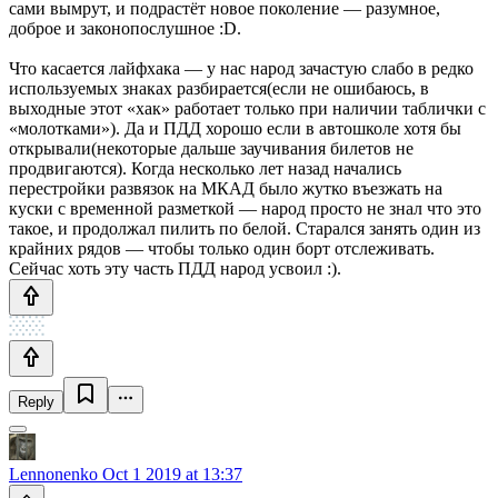
сами вымрут, и подрастёт новое поколение — разумное,
доброе и законопослушное :D.
Что касается лайфхака — у нас народ зачастую слабо в редко
используемых знаках разбирается(если не ошибаюсь, в
выходные этот «хак» работает только при наличии таблички с
«молотками»). Да и ПДД хорошо если в автошколе хотя бы
открывали(некоторые дальше заучивания билетов не
продвигаются). Когда несколько лет назад начались
перестройки развязок на МКАД было жутко въезжать на
куски с временной разметкой — народ просто не знал что это
такое, и продолжал пилить по белой. Старался занять один из
крайних рядов — чтобы только один борт отслеживать.
Сейчас хоть эту часть ПДД народ усвоил :).
Reply
Lennonenko
Oct 1 2019 at 13:37