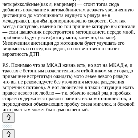
четырёхколёсные(как я, например) — стоит тогда сюда
добавить пожелание к автомобилистам держать увеличенную
дистанцию до мотоциклиста едущего в ряду(а не в
междурядье), причём пропорционально скорости. Сам так
всегда поступаю, именно по той причине которую вы описали
— если шашечник перестроится в мотоциклиста передо мной,
проблемы будут у всех(хотя у мото, конечно, больше).
Увеличенная дистанция до мотоцикла будет улучшать его
видимость из соседних рядов, и соответственно снизит
вероятность ДТП.
P.S. Понимаю что за МКАД жизнь есть, но вот на МКАД-е, и
трассах с бетонным разделительным отбойником мне гораздо
привычнее встретить(и ожидать) мото левее левого ряда(то
что вы не рекомендуете без уточнения метода разделения
встречных потоков). А вот любителей в такой ситуации ехать
правее левого не люблю — т.к. обычно левый ряд в пробках
старается держаться правой границы из-за мотоциклистов, и
периодически объезжающих пробку слева мигалок, и боковой
интервал там может быть уменьшенный.