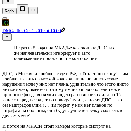
Reply
DMGarikk
Oct 1 2019 at 10:00
Не раз наблюдал на МКАД-е как экипаж ДПС так
же наплевательски игнорирует и авто
объезжающие пробку по правой обочине
ДПС, в Москве и вообще везде в РФ, работает 'по плану'… им
вообще плевать с высокой колокольни на нелишенческие
нарушения если у них нет плана. удивительно что этого никто
не понимает, именно по этому им пофиг на обочечников в
принципе (когда во всяких яндексразговорчиках или на 15
канале народ негодует по поводу 'ну и где носит ДПС… вот
бы наштрафовалии!!'… им пофиг, у них нет планов по
штрафам на обочины, они будут лучше встречку смотреть в
другом месте)
И потом на МКАДе стоят камеры которые смотрят на