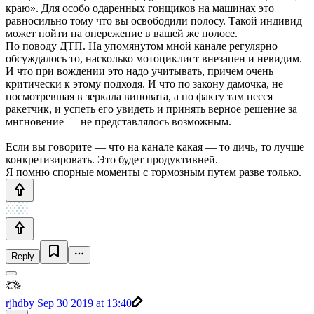
краю». Для особо одаренных гонщиков на машинах это
равносильно тому что вы освободили полосу. Такой индивид
может пойти на опережение в вашей же полосе.
По поводу ДТП. На упомянутом мной канале регулярно
обсуждалось то, насколько мотоциклист внезапен и невидим.
И что при вождении это надо учитывать, причем очень
критически к этому подходя. И что по закону дамочка, не
посмотревшая в зеркала виновата, а по факту там несся
ракетчик, и успеть его увидеть и принять верное решение за
мнгновение — не представлялось возможным.
Если вы говорите — что на канале какая — то дичь, то лучше
конкретизировать. Это будет продуктивней.
Я помню спорные моменты с тормозным путем разве только.
Reply
rjhdby
Sep 30 2019 at 13:40