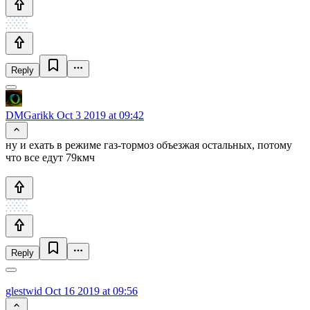
Reply
DMGarikk
Oct 3 2019 at 09:42
ну и ехать в режиме газ-тормоз объезжая остальных, потому
что все едут 79кмч
Reply
glestwid
Oct 16 2019 at 09:56