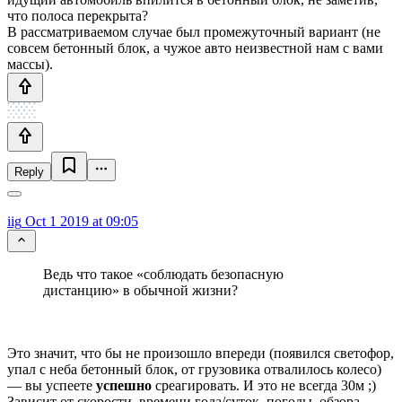
что полоса перекрыта?
В рассматриваемом случае был промежуточный вариант (не
совсем бетонный блок, а чужое авто неизвестной нам с вами
массы).
Reply
iig
Oct 1 2019 at 09:05
Ведь что такое «соблюдать безопасную
дистанцию» в обычной жизни?
Это значит, что бы не произошло впереди (появился светофор,
упал с неба бетонный блок, от грузовика отвалилось колесо)
— вы успеете
успешно
среагировать. И это не всегда 30м ;)
Зависит от скорости, времени года/суток, погоды, обзора,