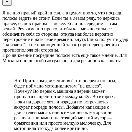
Я не про правый край писал, а в целом про то, что посреди
полосы ездить не стоит. Если ты в левом ряду, то держись
правее, если в правом — левее. Если по середине — сам
решай. Речь именно про то, чтобы как можно сильнее
обозначить себя со стороны, откуда наиболее вероятно
перестроение и дать себе время вильнуть (либо получить удар
"на излете", а не полноценный таран) при перестроении с
противоположной стороны.
Про движение посредине полосы есть еще такое мнение. Для
Москвы оно не особо актуально, а для регионов как знать:
Но! При таком движении всё что посреди полосы,
будет поймано мотоциклистом "на колесо".
Почему? Во первых, машина впереди может
пропустить препятствие между колёс. Во вторых,
люки на дороге хоть и изредка но встречаются
аккурат посреди полосы. Добавьте капающее с
двигателей масло, наносимый песок который не
разносит шинами и настоящий мелкий мусор —
брызговики или просто мелкую мелочевку. Для
мотоцикла это куда более критично.