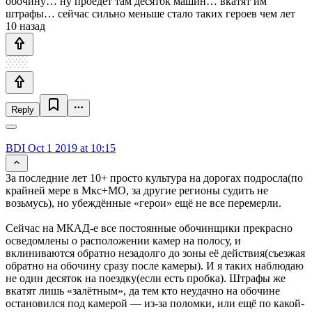
обочину… ну проедет там десяток машин… вкатят им
штрафы… сейчас сильно меньше стало таких героев чем лет
10 назад
Reply
BDI
Oct 1 2019 at 10:15
За последние лет 10+ просто культура на дорогах подросла(по
крайней мере в Мкс+МО, за другие регионы судить не
возьмусь), но убеждённые «герои» ещё не все перемерли.
Сейчас на МКАД-е все постоянные обочинщики прекрасно
осведомлены о расположении камер на полосу, и
вклиниваются обратно незадолго до зоны её действия(съезжая
обратно на обочину сразу после камеры). И я таких наблюдаю
не один десяток на поездку(если есть пробка). Штрафы же
вкатят лишь «залётным», да тем кто неудачно на обочине
остановился под камерой — из-за поломки, или ещё по какой-