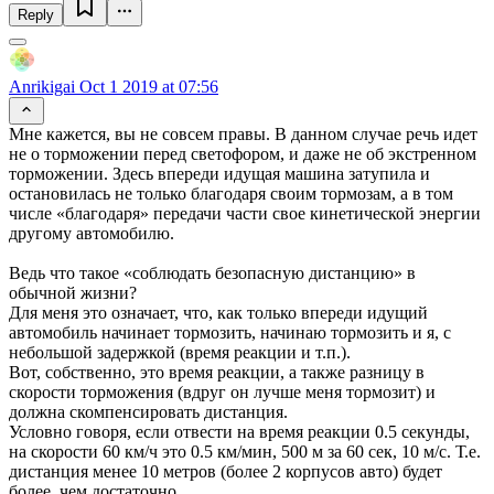
Reply
Anrikigai
Oct 1 2019 at 07:56
Мне кажется, вы не совсем правы. В данном случае речь идет
не о торможении перед светофором, и даже не об экстренном
торможении. Здесь впереди идущая машина затупила и
остановилась не только благодаря своим тормозам, а в том
числе «благодаря» передачи части свое кинетической энергии
другому автомобилю.
Ведь что такое «соблюдать безопасную дистанцию» в
обычной жизни?
Для меня это означает, что, как только впереди идущий
автомобиль начинает тормозить, начинаю тормозить и я, с
небольшой задержкой (время реакции и т.п.).
Вот, собственно, это время реакции, а также разницу в
скорости торможения (вдруг он лучше меня тормозит) и
должна скомпенсировать дистанция.
Условно говоря, если отвести на время реакции 0.5 секунды,
на скорости 60 км/ч это 0.5 км/мин, 500 м за 60 сек, 10 м/с. Т.е.
дистанция менее 10 метров (более 2 корпусов авто) будет
более, чем достаточно.