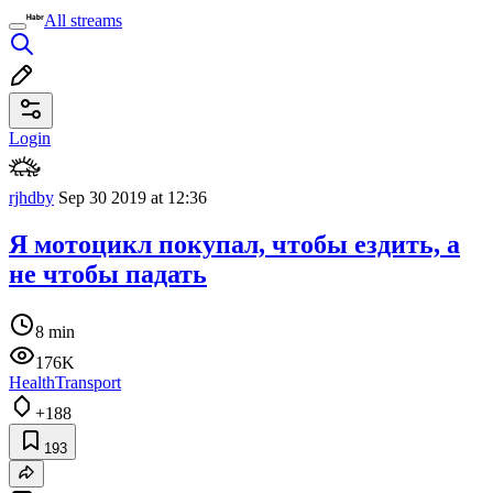
All streams
Login
rjhdby
Sep 30 2019 at 12:36
Я мотоцикл покупал, чтобы ездить, а
не чтобы падать
8 min
176K
Health
Transport
+188
193