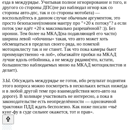
езда в междурядье. Учитывая полное игнорирование и того, и
другого со стороны ДПС(не раз наблюдал игнор как со
стороны авто-дпс, так и со стороны мотобата) —
воспользуйтесь в данном случае обычным аргументом, это
просто безопаснее(помним мантру про "+20 к потоку"? а если
поток уже идёт +20 к максимально разрешённой? :)). Без
иронии. Тем более на МКАД(на подавляющей его части)
ширина левой «обочины» такая, что авто может хоть
обсмещаться в пределах своего ряда, но помехой
мотоциклисту так и не станет. Так что пока камеры бьют
преимущественно «в лоб», объезжайте пробки на МКАД
лучше вдоль отбойника, а не между рядами(что, кстати,
большинство наблюдаемых мною на МКАД мотоциклистов и
делает).
З.Ы. Обсуждать междурядье не готов, ибо результат поднятия
этого вопроса можно посмотреть в нескольких ветках ниже(да
и в любой другой теме про взаимодействия мото-авто на
дороге). В холиваре участвовать не интересно, а пока в
законодательстве есть неопределённости — однозначной
трактовки ПДД ждать бесполезно. Как ниже писали «чьё
кунг-фу в суде сильнее окажется, тот и прав».